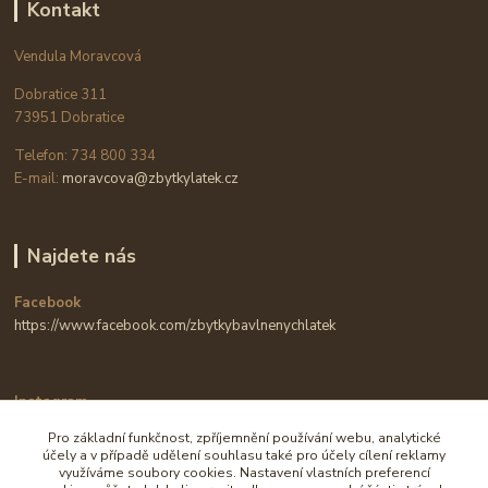
Kontakt
Vendula Moravcová
Dobratice 311
73951 Dobratice
Telefon: 734 800 334
E-mail:
moravcova@zbytkylatek.cz
Najdete nás
Facebook
https://www.facebook.com/zbytkybavlnenychlatek
Instagram
https://www.instagram.com/zbytkylatek.cz
Pro základní funkčnost, zpříjemnění používání webu, analytické
účely a v případě udělení souhlasu také pro účely cílení reklamy
využíváme soubory cookies. Nastavení vlastních preferencí