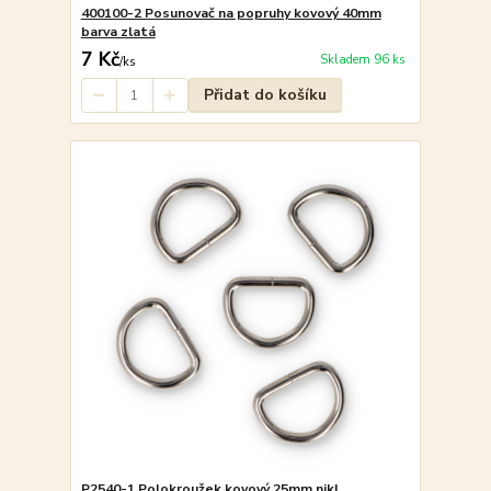
400100-2 Posunovač na popruhy kovový 40mm
barva zlatá
7 Kč
Skladem 96 ks
/
ks
Přidat do košíku
P2540-1 Polokroužek kovový 25mm nikl