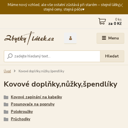
Máme nový vzhled, ale vše ostatní zůstává při starém – stejné látky,
stejné ceny, stejná péče♥️
0
ks
za
0 Kč
Menu
Hledat
Úvod
Kovové doplňky,nůžky,špendlíky
Kovové doplňky,nůžky,špendlíky
Kovové zapínání na kabelky
Posunovače na popruhy
Polokroužky
Průchodky