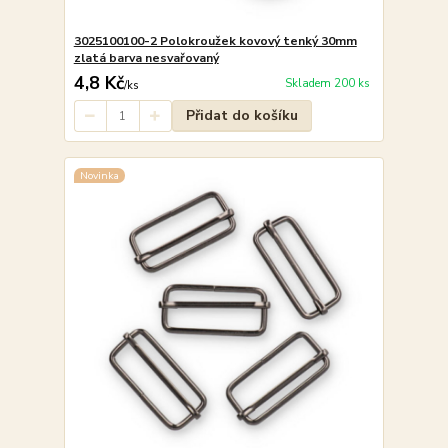
3025100100-2 Polokroužek kovový tenký 30mm
zlatá barva nesvařovaný
4,8 Kč
Skladem 200 ks
/
ks
Přidat do košíku
Novinka