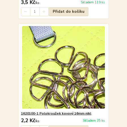
3,5 Kč
Skladem 119 ks
/
ks
Přidat do košíku
1620100-1 Polokroužek kovový 16mm nikl
2,2 Kč
Skladem 35 ks
/
ks