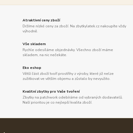
Atraktivní ceny zboží
Držíme nízké ceny za zboží. Na zbytkylatek.cz nakoupíte vždy
výhodně.
Vše skladem
Rychle odesíláme objednávky. Všechno zboží máme
skladem, na nic nečekáte.
Eko eshop
Větší část zboží tvoří prostřihy z výroby, které již nelze
zužitkovat ve větším objemu a zůstalo by nevyužito.
Kvalitní zbytky pro Vaše tvoření
Zbytky na patchwork odebíráme od vybraných dodavatelů.
Naší prioritou je co nejlepší kvalita zboží.