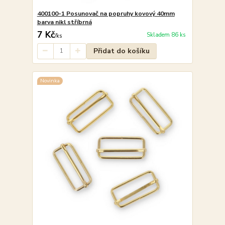
400100-1 Posunovač na popruhy kovový 40mm
barva nikl stříbrná
7 Kč
Skladem 86 ks
/
ks
Přidat do košíku
Novinka