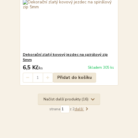
Dekorační zlatý kovový jezdec na spirálový zip
5mm
6,5 Kč
Skladem 305 ks
/
ks
Přidat do košíku
Načíst další produkty (16)
strana
z 2
další