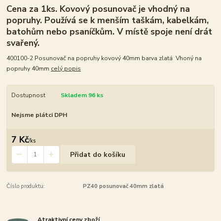
Cena za 1ks. Kovový posunovač je vhodný na
popruhy. Používá se k menším taškám, kabelkám,
batohům nebo psaníčkům. V místě spoje není drát
svařený.
400100-2 Posunovač na popruhy kovový 40mm barva zlatá Vhoný na
popruhy 40mm
celý popis
Dostupnost
Skladem 96 ks
Nejsme plátci DPH
7 Kč
/
ks
Přidat do košíku
Číslo produktu:
PZ40 posunovač 40mm zlatá
Atraktivní ceny zboží