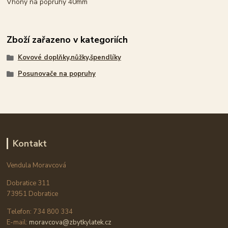
Vhoný na popruhy 40mm
Zboží zařazeno v kategoriích
Kovové doplňky,nůžky,špendlíky
Posunovače na popruhy
Kontakt
Vendula Moravcová
Dobratice 311
73951 Dobratice
Telefon: 734 800 334
E-mail:
moravcova@zbytkylatek.cz