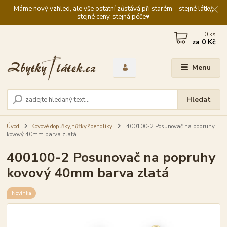
Máme nový vzhled, ale vše ostatní zůstává při starém – stejné látky,
stejné ceny, stejná péče♥️
0
ks
za
0 Kč
Menu
Hledat
Úvod
Kovové doplňky,nůžky,špendlíky
400100-2 Posunovač na popruhy
kovový 40mm barva zlatá
400100-2 Posunovač na popruhy
kovový 40mm barva zlatá
Novinka