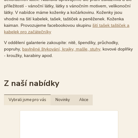
příležitostí - vánoční látky, látky s vánočním motivem, velikonoční
látky. V nabídce máme koženky a kočárkovinu. Koženky jsou
vhodné na šití kabelek, tašek, taštiček a peněženek. Koženka
kaiman. Provozujeme facebookovou skupinu
šití tašek taštiček a
kabelek pro začátečníky
V oddělení galanterie zakoupíte: nitě, špendíky, průchodky,
popruhy,
bavlněné štykování, krajky, mašle, stuhy,
kovové doplňky
- kroužky, karabiny apod.
Z naší nabídky
Vybrali jsme pro vás
Novinky
Akce