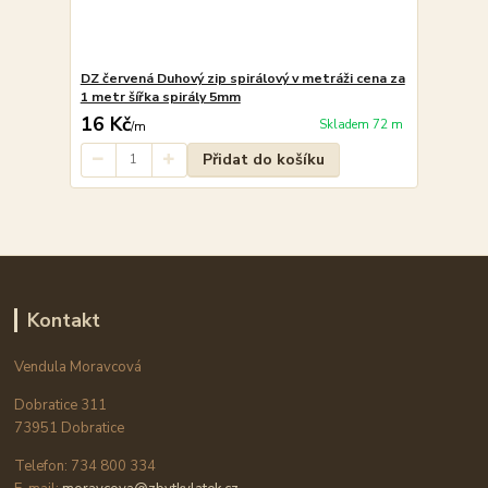
DZ červená Duhový zip spirálový v metráži cena za
1 metr šířka spirály 5mm
16 Kč
Skladem 72 m
/
m
Přidat do košíku
Kontakt
Vendula Moravcová
Dobratice 311
73951 Dobratice
Telefon: 734 800 334