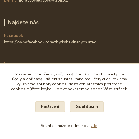
E-mail:
moravcova@zbytkylatek.cz
Najdete nás
Facebook
https://www.facebook.com/zbytkybavlnenychlatek
Instagram
https://www.instagram.com/zbytkylatek.cz
Pro základní funkčnost, zpříjemnění používání webu, analytické
účely a v případě udělení souhlasu také pro účely cílení reklamy
využíváme soubory cookies. Nastavení vlastních preferencí
cookies můžete kdykoli upravit odkazem ve spodní části stránek.
Souhlasím
Nastavení
Na všechny fotografie se vztahují autorská práva.
Souhlas můžete odmítnout
zde
.
Vytvořeno na
Eshop-rychle.cz