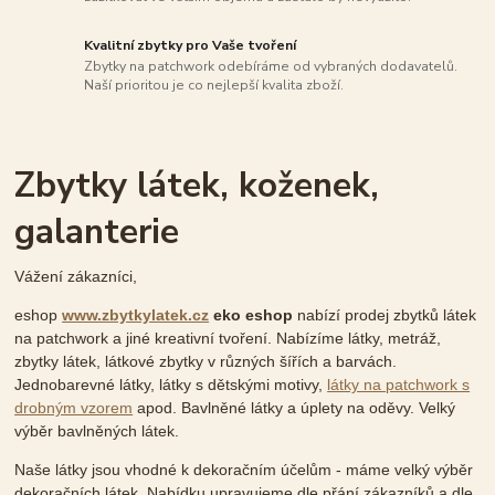
Kvalitní zbytky pro Vaše tvoření
Zbytky na patchwork odebíráme od vybraných dodavatelů.
Naší prioritou je co nejlepší kvalita zboží.
Zbytky látek, koženek,
galanterie
Vážení zákazníci,
eshop
www.zbytkylatek.cz
eko eshop
nabízí prodej zbytků látek
na patchwork a jiné kreativní tvoření. Nabízíme látky, metráž,
zbytky látek, látkové zbytky v různých šířích a barvách.
Jednobarevné látky, látky s dětskými motivy,
látky na patchwork s
drobným vzorem
apod. Bavlněné látky a úplety na oděvy. Velký
výběr bavlněných látek.
Naše látky jsou vhodné k dekoračním účelům - máme velký výběr
dekoračních látek. Nabídku upravujeme dle přání zákazníků a dle