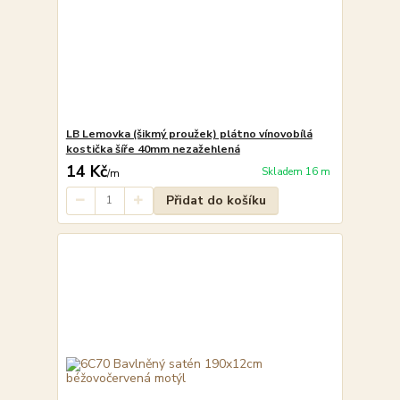
LB Lemovka (šikmý proužek) plátno vínovobílá
kostička šíře 40mm nezažehlená
14 Kč
Skladem 16 m
/
m
Přidat do košíku