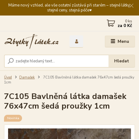
Máme nový vzhled, ale vše ostatní zůstává při starém – stejné látky,
stejné ceny, stejná péče♥️
0
ks
za
0 Kč
Menu
Hledat
Úvod
Damašek
7C105 Bavlněná látka damašek 76x47cm šedá proužky
1cm
7C105 Bavlněná látka damašek
76x47cm šedá proužky 1cm
Novinka