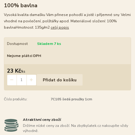
100% bavlna
Vysoká kvalita damašku Vám přinese pohodlí a jistě i příjemné sny. Velmi
vhodné na povlečení, polštářky apod. Materiálové složení: 100%
bavlnaHmotnost: 135g/m2
celý popis
Dostupnost
Skladem 7 ks
Nejsme plátci DPH
23 Kč
/
ks
Přidat do košíku
Číslo produktu:
7C105 šedá proužky 1cm
Atraktivní ceny zboží
Držíme nízké ceny za zboží. Na zbytkylatek.cz nakoupíte vždy
výhodně.