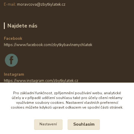
E-mail:
moravcova@zbytkylatek.cz
Najdete nás
Facebook
https://www.facebook.com/zbytkybavlnenychlatek
Instagram
https://www.instagram.com/zbytkylatek.cz
Pro základní funkčnost, zpříjemnění používání webu, analytické
účely a v případě udělení souhlasu také pro účely cílení reklamy
využíváme soubory cookies. Nastavení vlastních preferencí
cookies můžete kdykoli upravit odkazem ve spodní části stránek.
Souhlasím
Nastavení