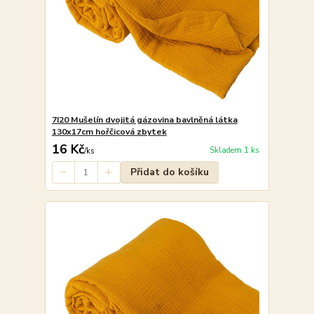
7I20 Mušelín dvojitá gázovina bavlněná látka
130x17cm hořčicová zbytek
16 Kč
Skladem 1 ks
/
ks
Přidat do košíku