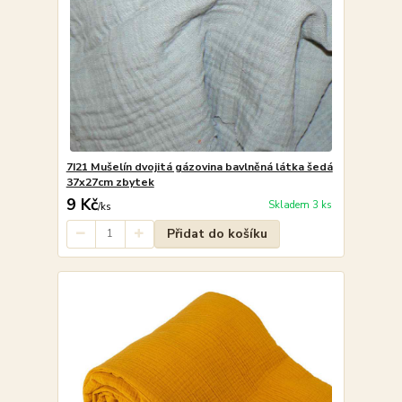
7I21 Mušelín dvojitá gázovina bavlněná látka šedá
37x27cm zbytek
9 Kč
Skladem 3 ks
/
ks
Přidat do košíku