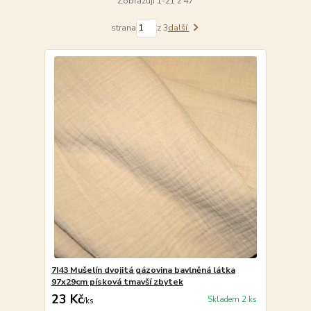
Zobrazuji 1-21 z 47
strana
z 3
další
7I43 Mušelín dvojitá gázovina bavlněná látka
97x29cm písková tmavší zbytek
23 Kč
Skladem 2 ks
/
ks