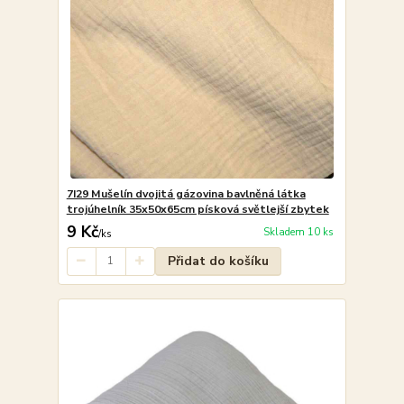
7I29 Mušelín dvojitá gázovina bavlněná látka
trojúhelník 35x50x65cm písková světlejší zbytek
9 Kč
Skladem 10 ks
/
ks
Přidat do košíku