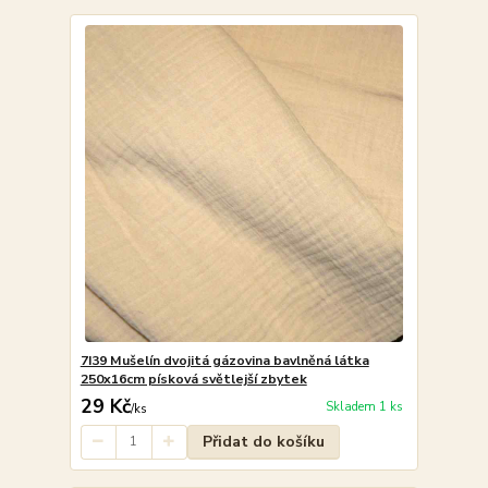
7I39 Mušelín dvojitá gázovina bavlněná látka
250x16cm písková světlejší zbytek
29 Kč
Skladem 1 ks
/
ks
Přidat do košíku