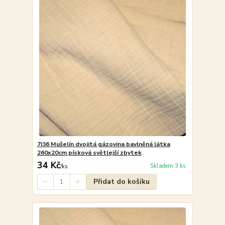
7I36 Mušelín dvojitá gázovina bavlněná látka
260x20cm písková světlejší zbytek
34 Kč
Skladem 3 ks
/
ks
Přidat do košíku