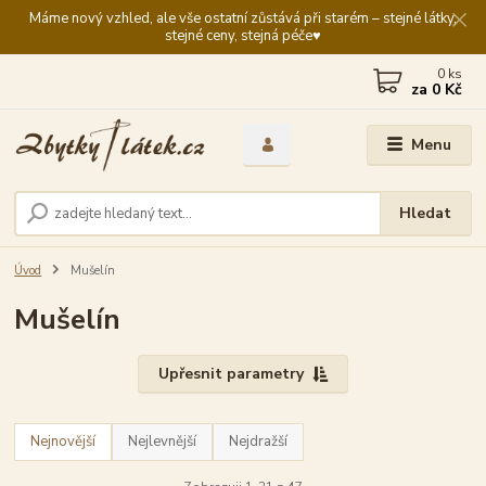
Máme nový vzhled, ale vše ostatní zůstává při starém – stejné látky,
stejné ceny, stejná péče♥️
0
ks
za
0 Kč
Menu
Hledat
Úvod
Mušelín
Mušelín
Upřesnit parametry
Nejnovější
Nejlevnější
Nejdražší