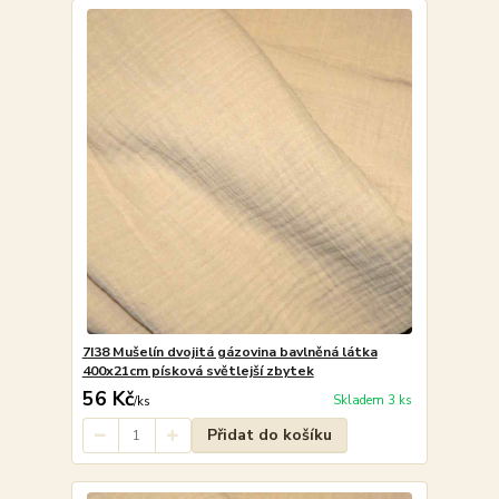
7I38 Mušelín dvojitá gázovina bavlněná látka
400x21cm písková světlejší zbytek
56 Kč
Skladem 3 ks
/
ks
Přidat do košíku