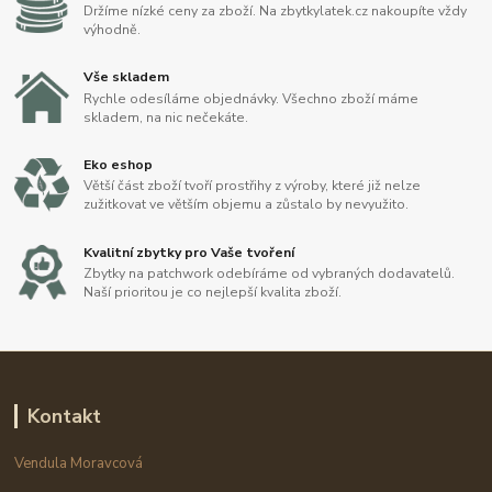
Držíme nízké ceny za zboží. Na zbytkylatek.cz nakoupíte vždy
výhodně.
Vše skladem
Rychle odesíláme objednávky. Všechno zboží máme
skladem, na nic nečekáte.
Eko eshop
Větší část zboží tvoří prostřihy z výroby, které již nelze
zužitkovat ve větším objemu a zůstalo by nevyužito.
Kvalitní zbytky pro Vaše tvoření
Zbytky na patchwork odebíráme od vybraných dodavatelů.
Naší prioritou je co nejlepší kvalita zboží.
Kontakt
Vendula Moravcová