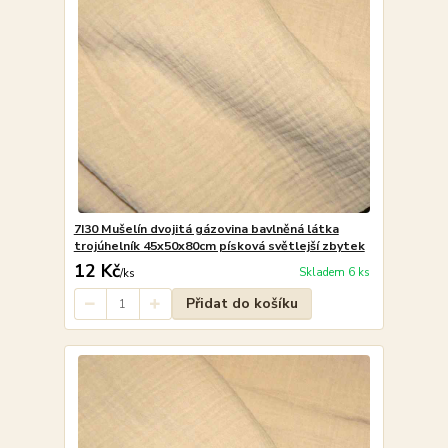
7I30 Mušelín dvojitá gázovina bavlněná látka
trojúhelník 45x50x80cm písková světlejší zbytek
12 Kč
Skladem 6 ks
/
ks
Přidat do košíku