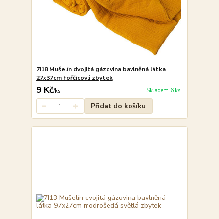
7I18 Mušelín dvojitá gázovina bavlněná látka
27x37cm hořčicová zbytek
9 Kč
Skladem 6 ks
/
ks
Přidat do košíku