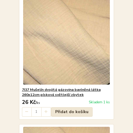
7I37 Mušelín dvojitá gázovina bavlněná látka
260x12cm písková světlejší zbytek
26 Kč
Skladem 1 ks
/
ks
Přidat do košíku