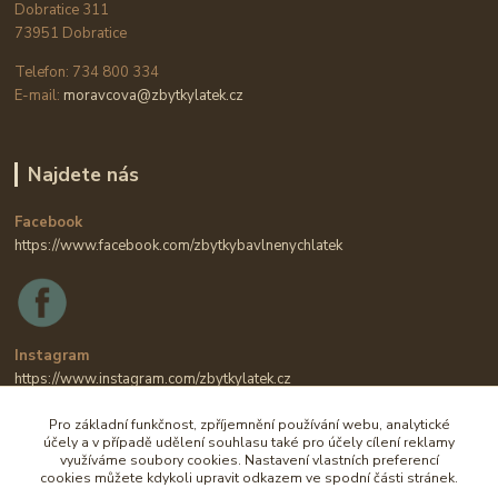
Dobratice 311
73951 Dobratice
Telefon: 734 800 334
E-mail:
moravcova@zbytkylatek.cz
Najdete nás
Facebook
https://www.facebook.com/zbytkybavlnenychlatek
Instagram
https://www.instagram.com/zbytkylatek.cz
Pro základní funkčnost, zpříjemnění používání webu, analytické
účely a v případě udělení souhlasu také pro účely cílení reklamy
využíváme soubory cookies. Nastavení vlastních preferencí
cookies můžete kdykoli upravit odkazem ve spodní části stránek.