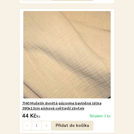
7I40 Mušelín dvojitá gázovina bavlněná látka
390x13cm písková světlejší zbytek
44 Kč
Skladem 1 ks
/
ks
Přidat do košíku