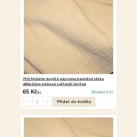
7I32 Mušelín dvojitá gázovina bavlněná látka
480x20cm písková světlejší zbytek
65 Kč
Skladem 5 ks
/
ks
Přidat do košíku