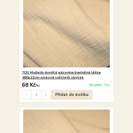
7I31 Mušelín dvojitá gázovina bavlněná látka
480x22cm písková světlejší zbytek
68 Kč
Skladem 7 ks
/
ks
Přidat do košíku