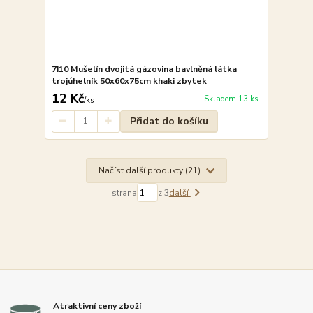
7I10 Mušelín dvojitá gázovina bavlněná látka
trojúhelník 50x60x75cm khaki zbytek
12 Kč
Skladem 13 ks
/
ks
Přidat do košíku
Načíst další produkty (21)
strana
z 3
další
Atraktivní ceny zboží