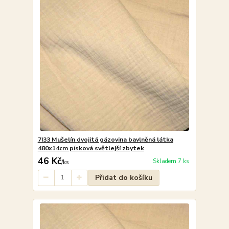
7I33 Mušelín dvojitá gázovina bavlněná látka
480x14cm písková světlejší zbytek
46 Kč
Skladem 7 ks
/
ks
Přidat do košíku