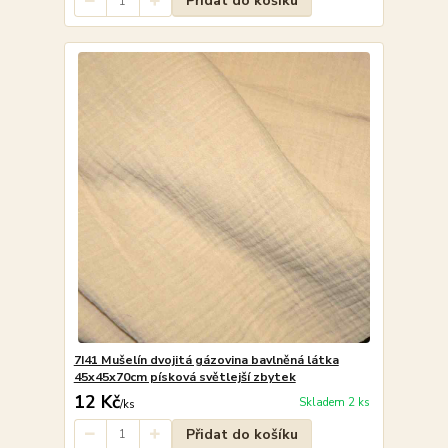
Přidat do košíku
7I41 Mušelín dvojitá gázovina bavlněná látka
45x45x70cm písková světlejší zbytek
12 Kč
Skladem 2 ks
/
ks
Přidat do košíku