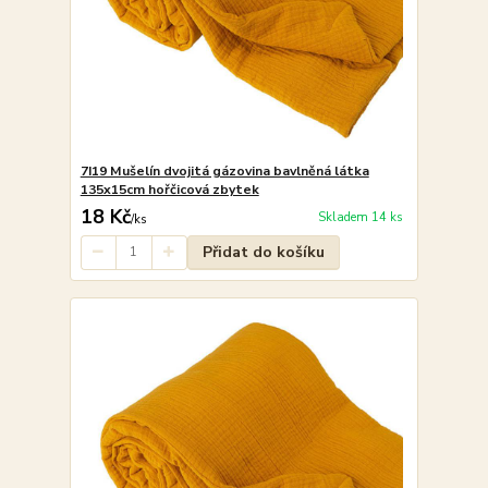
7I19 Mušelín dvojitá gázovina bavlněná látka
135x15cm hořčicová zbytek
18 Kč
Skladem 14 ks
/
ks
Přidat do košíku