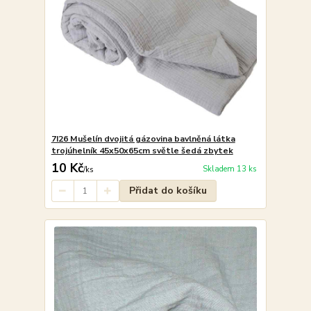
7I26 Mušelín dvojitá gázovina bavlněná látka
trojúhelník 45x50x65cm světle šedá zbytek
10 Kč
Skladem 13 ks
/
ks
Přidat do košíku