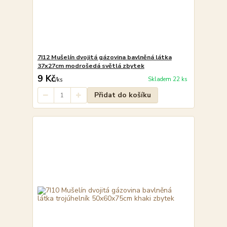
7I12 Mušelín dvojitá gázovina bavlněná látka
37x27cm modrošedá světlá zbytek
9 Kč
Skladem 22 ks
/
ks
Přidat do košíku