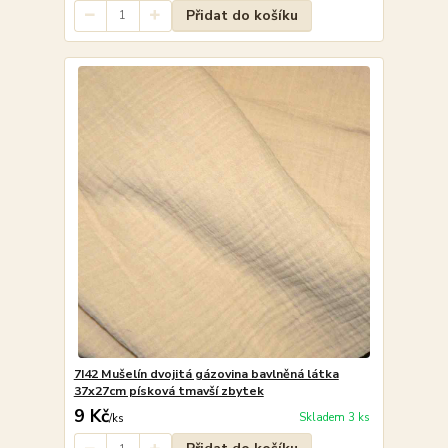
Přidat do košíku
7I42 Mušelín dvojitá gázovina bavlněná látka
37x27cm písková tmavší zbytek
9 Kč
Skladem 3 ks
/
ks