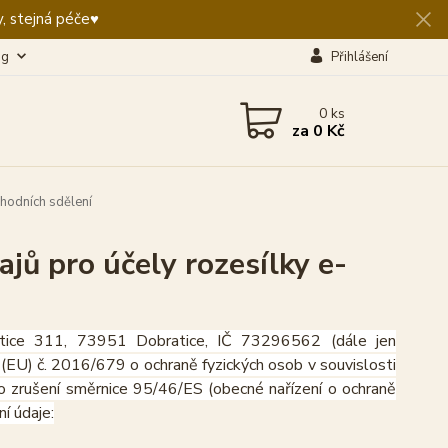
, stejná péče♥️
og
Přihlášení
0
ks
za
0 Kč
hodních sdělení
jů pro účely rozesílky e-
atice 311, 73951 Dobratice, IČ 73296562 (dále jen
(EU) č. 2016/679 o ochraně fyzických osob v souvislosti
o zrušení směrnice 95/46/ES (obecné nařízení o ochraně
ní údaje: