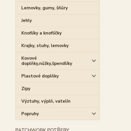
Lemovky, gumy, šňůry
Jehly
Knoflíky a knoflíčky
Krajky, stuhy, lemovky
Kovové
doplňky,nůžky,špendlíky
Plastové doplňky
Zipy
Výztuhy, výplň, vatelín
Popruhy
PATCHWORK POTŘEBY