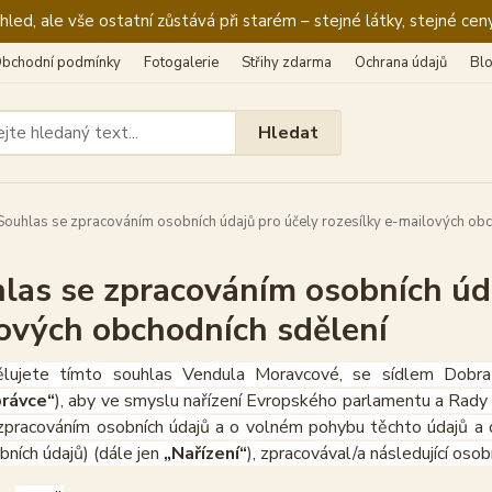
ed, ale vše ostatní zůstává při starém – stejné látky, stejné ceny
bchodní podmínky
Fotogalerie
Střihy zdarma
Ochrana údajů
Bl
Hledat
ouhlas se zpracováním osobních údajů pro účely rozesílky e-mailových obc
las se zpracováním osobních úda
ových obchodních sdělení
lujete tímto souhlas Vendula Moravcové, se sídlem Dobr
rávce“
), aby ve smyslu nařízení Evropského parlamentu a Rady 
zpracováním osobních údajů a o volném pohybu těchto údajů a 
bních údajů) (dále jen
„Nařízení“
), zpracovával/a následující osob