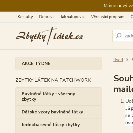
Máme nový vzhl
Kontakty
Doprava
Jak nakupovat
Věrnostní program
O
Úvod
S
AKCE TÝDNE
Souh
ZBYTKY LÁTEK NA PATCHWORK
mail
Bavlněné látky - všechny
zbytky
Udě
„Sp
Dětské vzory bavlněné látky
se 
oso
Jednobarevné látky zbytky