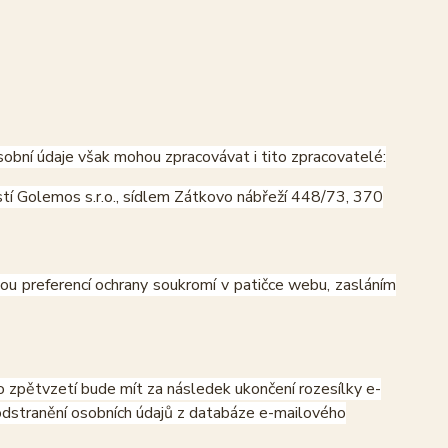
obní údaje však mohou zpracovávat i tito zpracovatelé:
í Golemos s.r.o., sídlem Zátkovo nábřeží 448/73, 370
vou preferencí ochrany soukromí v patičce webu, zasláním
o zpětvzetí bude mít za následek ukončení rozesílky e-
 odstranění osobních údajů z databáze e-mailového