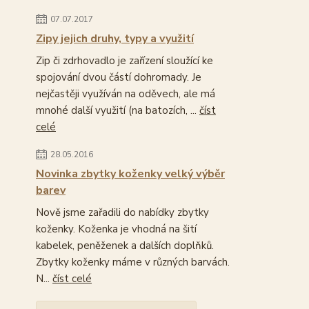
07.07.2017
Zipy jejich druhy, typy a využití
Zip či zdrhovadlo je zařízení sloužící ke
spojování dvou částí dohromady. Je
nejčastěji využíván na oděvech, ale má
mnohé další využití (na batozích, ...
číst
celé
28.05.2016
Novinka zbytky koženky velký výběr
barev
Nově jsme zařadili do nabídky zbytky
koženky. Koženka je vhodná na šití
kabelek, peněženek a dalších doplňků.
Zbytky koženky máme v různých barvách.
N...
číst celé