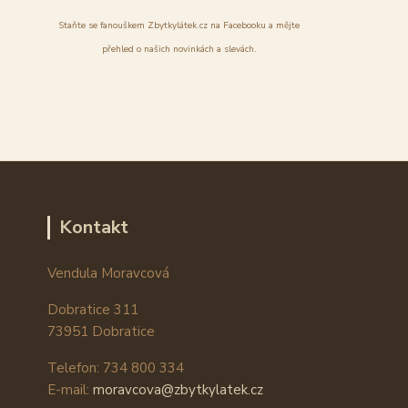
Staňte se fanouškem Zbytkylátek.cz na Facebooku a mějte
přehled o našich novinkách a slevách.
Kontakt
Vendula Moravcová
Dobratice 311
73951 Dobratice
Telefon: 734 800 334
E-mail:
moravcova@zbytkylatek.cz