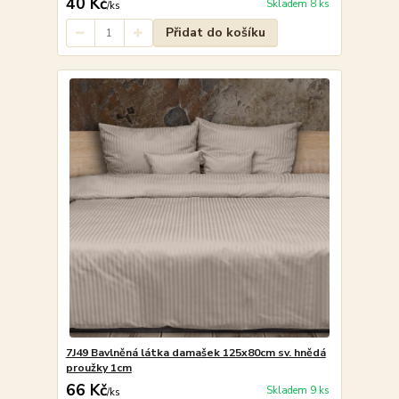
40 Kč
Skladem 8 ks
/
ks
Přidat do košíku
7J49 Bavlněná látka damašek 125x80cm sv. hnědá
proužky 1cm
66 Kč
Skladem 9 ks
/
ks