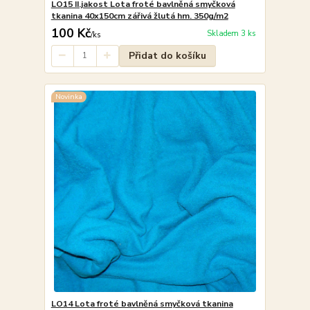
LO15 II.jakost Lota froté bavlněná smyčková
tkanina 40x150cm zářivá žlutá hm. 350g/m2
100 Kč
Skladem 3 ks
/
ks
Přidat do košíku
Novinka
LO14 Lota froté bavlněná smyčková tkanina