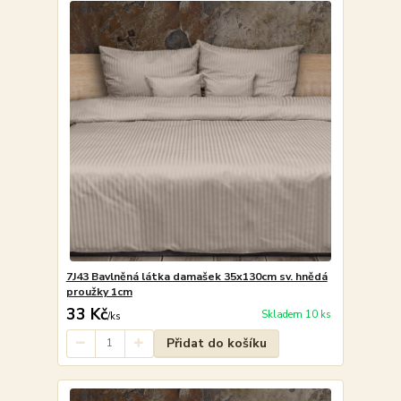
7J43 Bavlněná látka damašek 35x130cm sv. hnědá
proužky 1cm
33 Kč
Skladem 10 ks
/
ks
Přidat do košíku