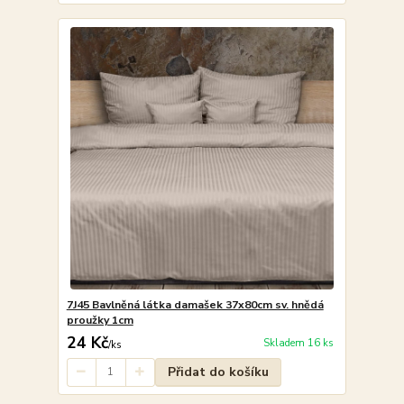
7J45 Bavlněná látka damašek 37x80cm sv. hnědá
proužky 1cm
24 Kč
Skladem 16 ks
/
ks
Přidat do košíku