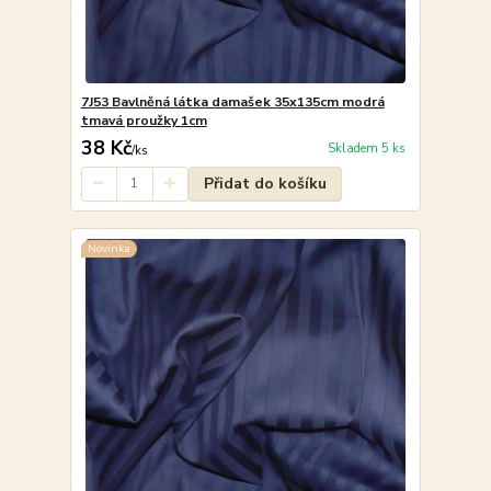
7J53 Bavlněná látka damašek 35x135cm modrá
tmavá proužky 1cm
38 Kč
Skladem 5 ks
/
ks
Přidat do košíku
Novinka