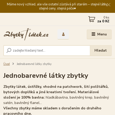
Máme nový vzhled, ale vše ostatní zůstává při starém – stejné látky,
stejné ceny, stejná péče♥️
0
ks
za
0 Kč
Menu
Hledat
Úvod
Jednobarevné látky zbytky
Jednobarevné látky zbytky
Zbytky látek, ústřižky, vhodné na patchwork, šití polštářků,
bytových doplňků a jiné kreativní tvoření.
Materiálové
složení je 100% bavlna:
hladká
bavlna, bavlněný krep, bavlněný
satén, bavlněný flanel...
Všechny zbytky máme skladem s doručením do druhého
pracovního dne.