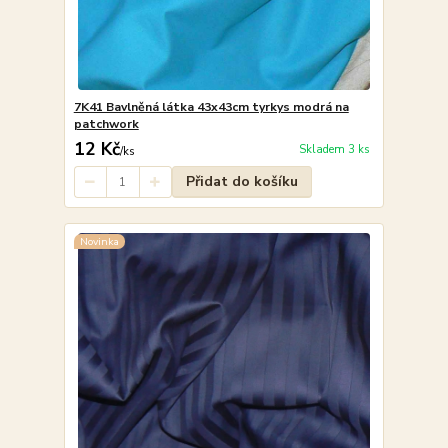
7K41 Bavlněná látka 43x43cm tyrkys modrá na
patchwork
12 Kč
Skladem 3 ks
/
ks
Přidat do košíku
Novinka