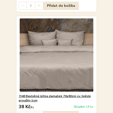
Přidat do košíku
7J48 Bavlněná látka damašek 70x80cm sv. hnědá
proužky 1cm
38 Kč
Skladem 14 ks
/
ks