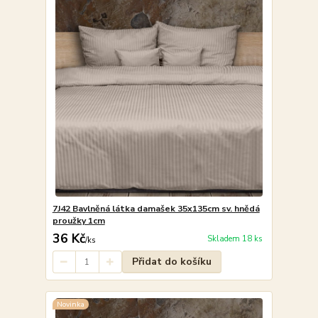
7J42 Bavlněná látka damašek 35x135cm sv. hnědá
proužky 1cm
36 Kč
Skladem 18 ks
/
ks
Přidat do košíku
Novinka