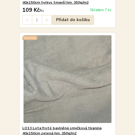
40x150cm tyrkys tmavší hm. 350g/m2
109 Kč
Skladem 7 ks
/
ks
Přidat do košíku
Novinka
LO13 Lota froté bavlněná smyčková tkanina
40x150cm zelená hm. 350g/m2