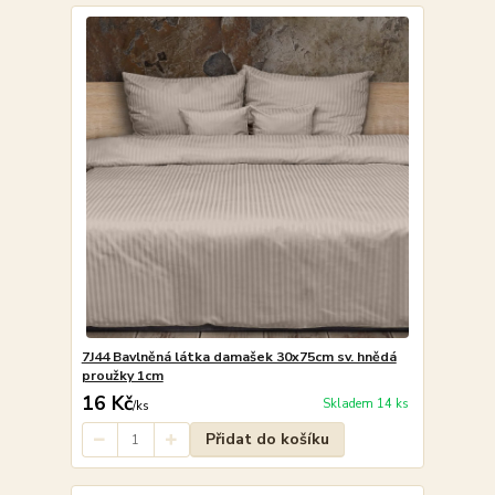
7J44 Bavlněná látka damašek 30x75cm sv. hnědá
proužky 1cm
16 Kč
Skladem 14 ks
/
ks
Přidat do košíku