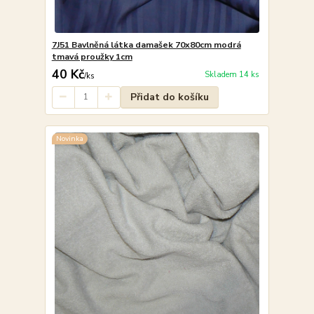
7J51 Bavlněná látka damašek 70x80cm modrá
tmavá proužky 1cm
40 Kč
Skladem 14 ks
/
ks
Přidat do košíku
Novinka