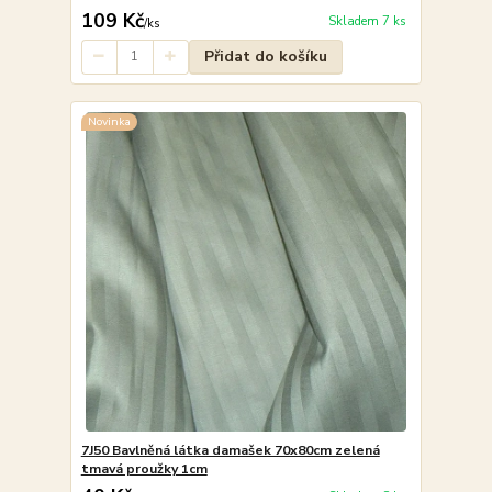
109 Kč
Skladem 7 ks
/
ks
Přidat do košíku
Novinka
7J50 Bavlněná látka damašek 70x80cm zelená
tmavá proužky 1cm