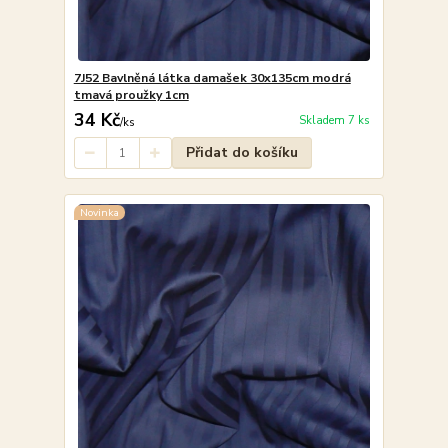
7J52 Bavlněná látka damašek 30x135cm modrá
tmavá proužky 1cm
34 Kč
Skladem 7 ks
/
ks
Přidat do košíku
Novinka