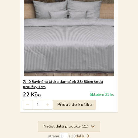
7J40 Bavlněná látka damašek 38x80cm šedá
proužky 1cm
22 Kč
Skladem 21 ks
/
ks
Přidat do košíku
Načíst další produkty (21)
strana
z 10
další