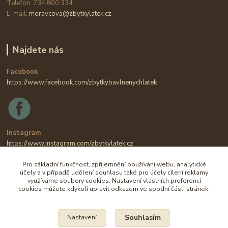
Telefon: 734 800 334
E-mail:
moravcova@zbytkylatek.cz
Najdete nás
Facebook
https://www.facebook.com/zbytkybavlnenychlatek
Instagram
https://www.instagram.com/zbytkylatek.cz
Pro základní funkčnost, zpříjemnění používání webu, analytické
účely a v případě udělení souhlasu také pro účely cílení reklamy
využíváme soubory cookies. Nastavení vlastních preferencí
cookies můžete kdykoli upravit odkazem ve spodní části stránek.
Souhlasím
Nastavení