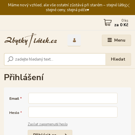
Máme nový vzhled, ale vše ostatní zůstává při starém – stejné látky,
stejné ceny, stejná péče♥️
0
ks
za
0 Kč
Menu
Hledat
Přihlášení
Email
*
Heslo
*
Zaslat zapomenuté heslo