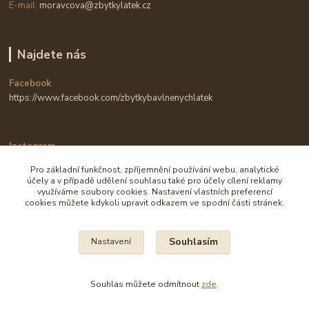
E-mail:
moravcova@zbytkylatek.cz
Najdete nás
Facebook
https://www.facebook.com/zbytkybavlnenychlatek
Instagram
https://www.instagram.com/zbytkylatek.cz
Pro základní funkčnost, zpříjemnění používání webu, analytické
účely a v případě udělení souhlasu také pro účely cílení reklamy
využíváme soubory cookies. Nastavení vlastních preferencí
cookies můžete kdykoli upravit odkazem ve spodní části stránek.
Souhlasím
Nastavení
Na všechny fotografie se vztahují autorská práva.
Souhlas můžete odmítnout
zde
.
Vytvořeno na
Eshop-rychle.cz