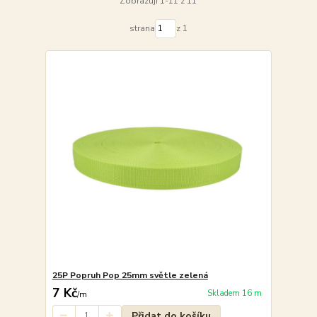
Zobrazuji 1-11 z 11
strana
z 1
25P Popruh Pop 25mm světle zelená
7 Kč
Skladem 16 m
/
m
Přidat do košíku