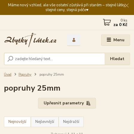
Máme nový vzhled, ale vše ostatní zůstává při starém – stejné látky,
stejné ceny, stejná péče♥️
0
ks
za
0 Kč
Menu
Hledat
Úvod
Popruhy
popruhy 25mm
popruhy 25mm
Upřesnit parametry
Nejnovější
Nejlevnější
Nejdražší