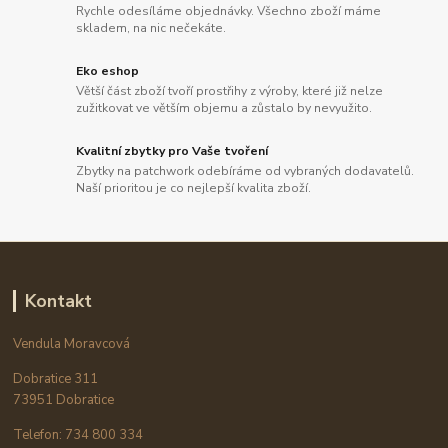
Rychle odesíláme objednávky. Všechno zboží máme
skladem, na nic nečekáte.
Eko eshop
Větší část zboží tvoří prostřihy z výroby, které již nelze
zužitkovat ve větším objemu a zůstalo by nevyužito.
Kvalitní zbytky pro Vaše tvoření
Zbytky na patchwork odebíráme od vybraných dodavatelů.
Naší prioritou je co nejlepší kvalita zboží.
Kontakt
Vendula Moravcová
Dobratice 311
73951 Dobratice
Telefon: 734 800 334