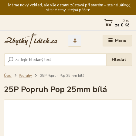
Máme nový vzhled, ale vše ostatní zůstává při starém – stejné látky,
stejné ceny, stejná péče♥️
0
ks
za
0 Kč
Menu
Hledat
Úvod
Popruhy
25P Popruh Pop 25mm bílá
25P Popruh Pop 25mm bílá