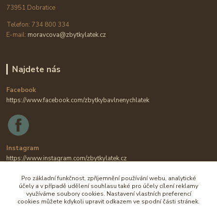
73951 Dobratice
Telefon: 734 800 334
E-mail:
moravcova@zbytkylatek.cz
Najdete nás
Facebook
https://www.facebook.com/zbytkybavlnenychlatek
Instagram
https://www.instagram.com/zbytkylatek.cz
Pro základní funkčnost, zpříjemnění používání webu, analytické
účely a v případě udělení souhlasu také pro účely cílení reklamy
využíváme soubory cookies. Nastavení vlastních preferencí
cookies můžete kdykoli upravit odkazem ve spodní části stránek.