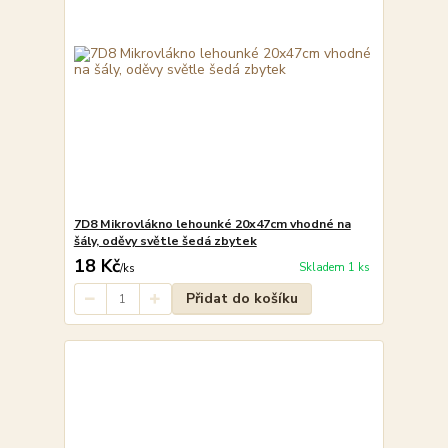
7D8 Mikrovlákno lehounké 20x47cm vhodné na
šály, oděvy světle šedá zbytek
18 Kč
Skladem 1 ks
/
ks
Přidat do košíku