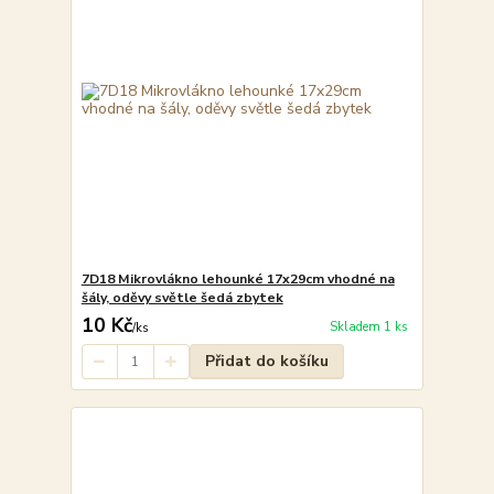
7D18 Mikrovlákno lehounké 17x29cm vhodné na
šály, oděvy světle šedá zbytek
10 Kč
Skladem 1 ks
/
ks
Přidat do košíku