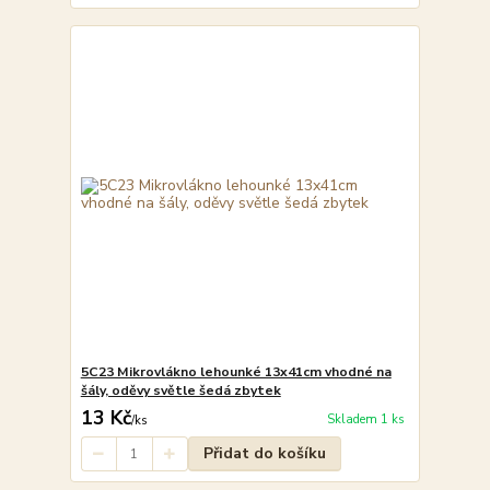
5C23 Mikrovlákno lehounké 13x41cm vhodné na
šály, oděvy světle šedá zbytek
13 Kč
Skladem 1 ks
/
ks
Přidat do košíku