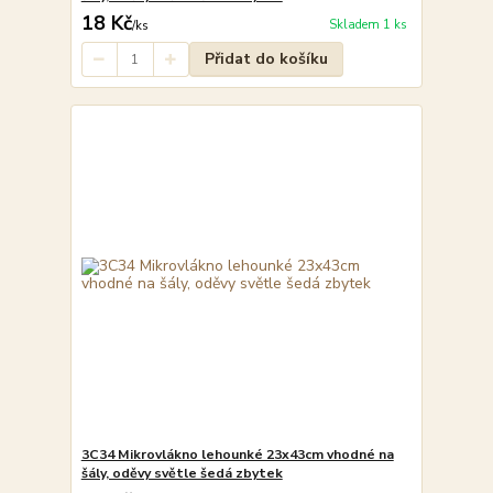
18 Kč
Skladem 1 ks
/
ks
Přidat do košíku
3C34 Mikrovlákno lehounké 23x43cm vhodné na
šály, oděvy světle šedá zbytek