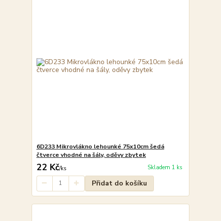
6D233 Mikrovlákno lehounké 75x10cm šedá
čtverce vhodné na šály, oděvy zbytek
22 Kč
Skladem 1 ks
/
ks
Přidat do košíku