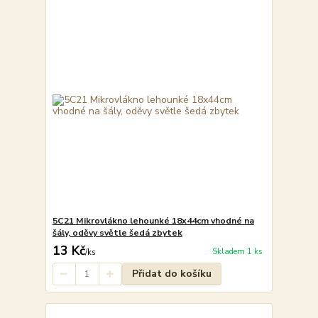
5C21 Mikrovlákno lehounké 18x44cm vhodné na
šály, oděvy světle šedá zbytek
13 Kč
Skladem 1 ks
/
ks
Přidat do košíku