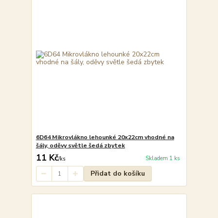
6D64 Mikrovlákno lehounké 20x22cm vhodné na
šály, oděvy světle šedá zbytek
11 Kč
Skladem 1 ks
/
ks
Přidat do košíku