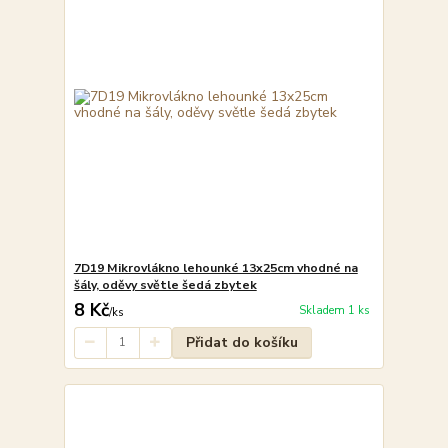
7D19 Mikrovlákno lehounké 13x25cm vhodné na
šály, oděvy světle šedá zbytek
8 Kč
Skladem 1 ks
/
ks
Přidat do košíku