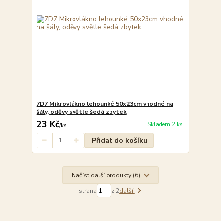
7D7 Mikrovlákno lehounké 50x23cm vhodné na
šály, oděvy světle šedá zbytek
23 Kč
Skladem 2 ks
/
ks
Přidat do košíku
Načíst další produkty (6)
strana
z 2
další