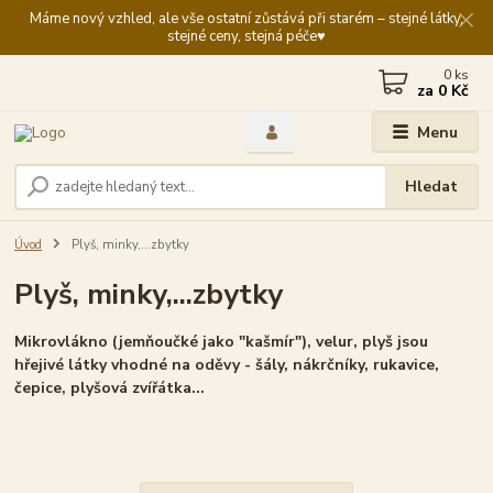
Máme nový vzhled, ale vše ostatní zůstává při starém – stejné látky,
stejné ceny, stejná péče♥️
0
ks
za
0 Kč
Menu
Hledat
Úvod
Plyš, minky,...zbytky
Plyš, minky,...zbytky
Mikrovlákno (jemňoučké jako "kašmír"), velur, plyš jsou
hřejivé látky vhodné na oděvy - šály, nákrčníky, rukavice,
čepice, plyšová zvířátka...