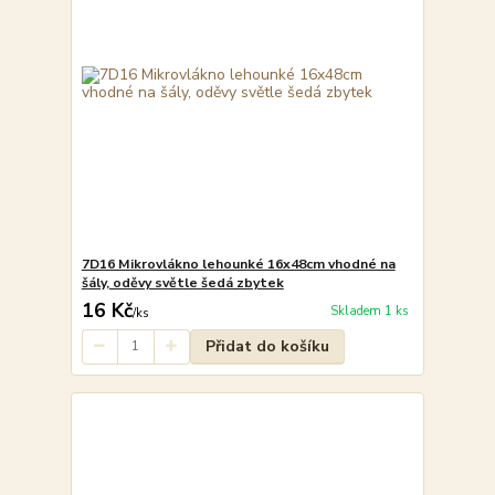
7D16 Mikrovlákno lehounké 16x48cm vhodné na
šály, oděvy světle šedá zbytek
16 Kč
Skladem 1 ks
/
ks
Přidat do košíku