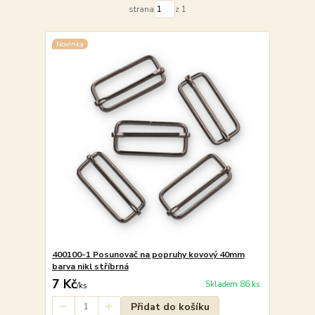
strana
z 1
Novinka
400100-1 Posunovač na popruhy kovový 40mm
barva nikl stříbrná
7 Kč
Skladem 86 ks
/
ks
Přidat do košíku