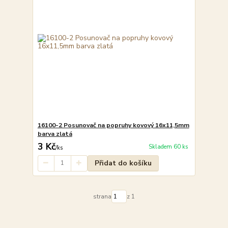
16100-2 Posunovač na popruhy kovový 16x11,5mm
barva zlatá
3 Kč
Skladem 60 ks
/
ks
Přidat do košíku
strana
z 1