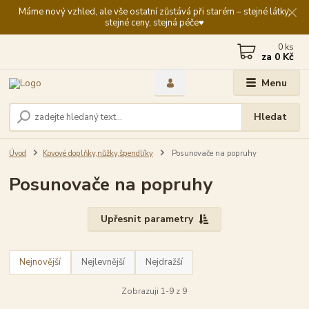
Máme nový vzhled, ale vše ostatní zůstává při starém – stejné látky,
stejné ceny, stejná péče♥️
0
ks
za
0 Kč
Menu
Hledat
Úvod
Kovové doplňky,nůžky,špendlíky
Posunovače na popruhy
Posunovače na popruhy
Upřesnit parametry
Nejnovější
Nejlevnější
Nejdražší
Zobrazuji 1-9 z 9