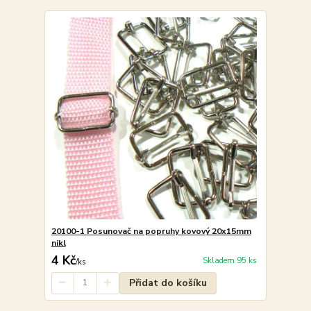
20100-1 Posunovač na popruhy kovový 20x15mm
nikl
4 Kč
Skladem 95 ks
/
ks
Přidat do košíku