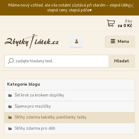
Máme nový vzhled, ale vše ostatní zůstává při starém – stejné látky,
stejné ceny, stejná péče♥️
0
ks
za
0 Kč
Menu
Hledat
Kategorie blogu
Šití krok za krokem doplňky
Šijeme pro mazlíčky
Střihy zdarma kabelky, peněženky, tašky
Střihy zdarma pro děti