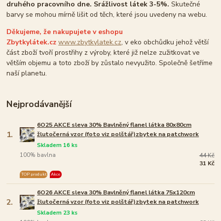
druhého pracovního dne. Srážlivost látek 3-5%.
Skutečné
barvy se mohou mírně lišit od těch, které jsou uvedeny na webu.
Děkujeme, že nakupujete v eshopu
Zbytkylátek.cz
www.zbytkylatek.cz
, v eko obchůdku jehož větší
část zboží tvoří prostřihy z výroby, které již nelze zužitkovat ve
větším objemu a toto zboží by zůstalo nevyužito. Společně šetříme
naší planetu.
Nejprodávanější
6O25 AKCE sleva 30% Bavlněný flanel látka 80x80cm
1.
žlutočerná vzor (foto viz polštář)zbytek na patchwork
Skladem 16 ks
100% bavlna
44 Kč
31 Kč
TOP produkt
Akce
6O26 AKCE sleva 30% Bavlněný flanel látka 75x120cm
2.
žlutočerná vzor (foto viz polštář)zbytek na patchwork
Skladem 23 ks