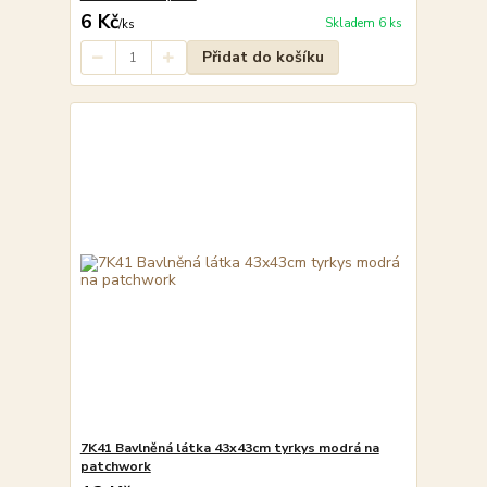
6 Kč
Skladem 6 ks
/
ks
Přidat do košíku
7K41 Bavlněná látka 43x43cm tyrkys modrá na
patchwork