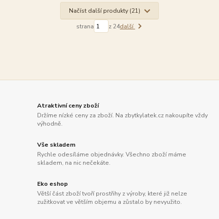
Načíst další produkty (21)
strana
z 24
další
Atraktivní ceny zboží
Držíme nízké ceny za zboží. Na zbytkylatek.cz nakoupíte vždy
výhodně.
Vše skladem
Rychle odesíláme objednávky. Všechno zboží máme
skladem, na nic nečekáte.
Eko eshop
Větší část zboží tvoří prostřihy z výroby, které již nelze
zužitkovat ve větším objemu a zůstalo by nevyužito.