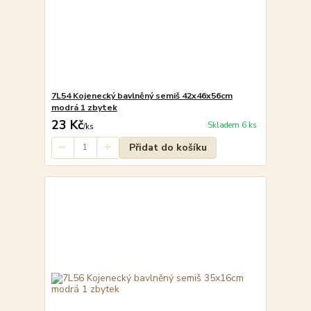
7L54 Kojenecký bavlněný semiš 42x46x56cm
modrá 1 zbytek
23 Kč
Skladem 6 ks
/
ks
Přidat do košíku