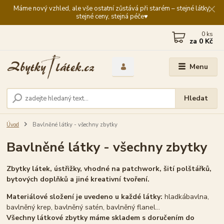
Máme nový vzhled, ale vše ostatní zůstává při starém – stejné látky,
stejné ceny, stejná péče♥️
0
ks
za
0 Kč
Menu
Hledat
Úvod
Bavlněné látky - všechny zbytky
Bavlněné látky - všechny zbytky
Zbytky látek, ústřižky, vhodné na patchwork, šití polštářků,
bytových doplňků a jiné kreativní tvoření.
Materiálové složení je uvedeno u každé látky:
hladká
bavlna,
bavlněný krep, bavlněný satén, bavlněný flanel...
Všechny látkové zbytky máme skladem s doručením do