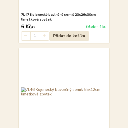
7L47 Kojenecký bavlněný semiš 23x26x30cm
limetková zbytek
6 Kč
Skladem 4 ks
/
ks
Přidat do košíku