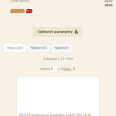
100% bavlna
68 Kč
48 Kč
TOP produkt
Akce
Upřesnit parametry
Nejnovější
Nejlevnější
Nejdražší
Zobrazuji 1-21 z 503
strana
z 24
další