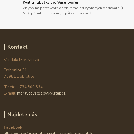
Kvalitní zbytky pro Vaše tvoření
Zbytky na patchwork odebíráme od vybraných dodavatelů.
Naší prioritou je co nejlepší kvalita zboží.
Kontakt
Vendula Moravcová
Dobratice 311
73951 Dobratice
Telefon: 734 800 334
E-mail:
moravcova@zbytkylatek.cz
Najdete nás
Facebook
https://www.facebook.com/zbytkybavlnenychlatek