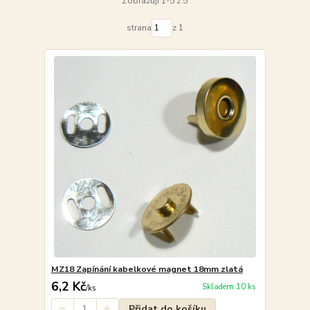
Zobrazuji 1-5 z 5
strana
z 1
MZ18 Zapínání kabelkové magnet 18mm zlatá
6,2 Kč
Skladem 10 ks
/
ks
Přidat do košíku