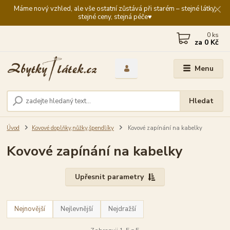
Máme nový vzhled, ale vše ostatní zůstává při starém – stejné látky,
stejné ceny, stejná péče♥️
0
ks
za
0 Kč
Menu
Hledat
Úvod
Kovové doplňky,nůžky,špendlíky
Kovové zapínání na kabelky
Kovové zapínání na kabelky
Upřesnit parametry
Nejnovější
Nejlevnější
Nejdražší