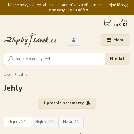
Máme nový vzhled, ale vše ostatní zůstává při starém – stejné látky,
stejné ceny, stejná péče♥️
0
ks
za
0 Kč
Menu
Hledat
Úvod
Jehly
Jehly
Upřesnit parametry
Nejnovější
Nejlevnější
Nejdražší