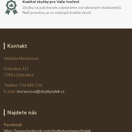
Kvalitní zbytky pro Vaše tvoření
Zbytky na patchwork odebíráme od vybraných dodavatelů.
Naší prioritou je co nejlepší kvalita zboží.
Kontakt
Vendula Moravcová
Dobratice 311
73951 Dobratice
Telefon: 734 800 334
E-mail:
moravcova@zbytkylatek.cz
Najdete nás
Facebook
https://www.facebook.com/zbytkybavlnenychlatek