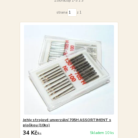
Zobrazuji 1-3 z 3
strana
z 1
Jehly strojové unverzální 705H ASSORTIMENT s
ploškou (10ks)
34 Kč
Skladem 10 ks
/
ks