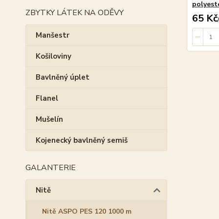
polyest
ZBYTKY LÁTEK NA ODĚVY
65 Kč
Manšestr
Košiloviny
Bavlněný úplet
Flanel
Mušelín
Kojenecký bavlněný semiš
GALANTERIE
Nitě
Nitě ASPO PES 120 1000 m