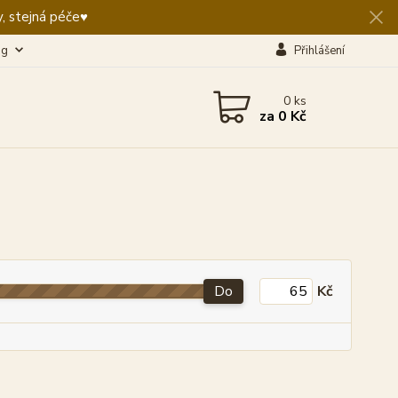
, stejná péče♥️
og
Přihlášení
0
ks
za
0 Kč
Do
Kč