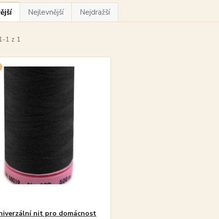
ější
Nejlevnější
Nejdražší
1-1 z 1
iverzální nit pro domácnost