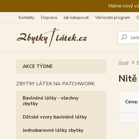
Máme nový vzhl
Kontakty
Doprava
Jak nakupovat
Věrnostní program
O
Úvod
N
AKCE TÝDNE
Nitě
ZBYTKY LÁTEK NA PATCHWORK
Bavlněné látky - všechny
Cena:
zbytky
Dětské vzory bavlněné látky
Jednobarevné látky zbytky