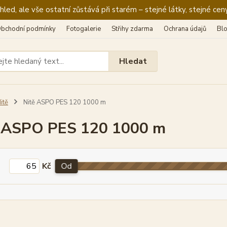
ed, ale vše ostatní zůstává při starém – stejné látky, stejné ceny
bchodní podmínky
Fotogalerie
Střihy zdarma
Ochrana údajů
Bl
Hledat
itě
Nitě ASPO PES 120 1000 m
 ASPO PES 120 1000 m
Kč
Od