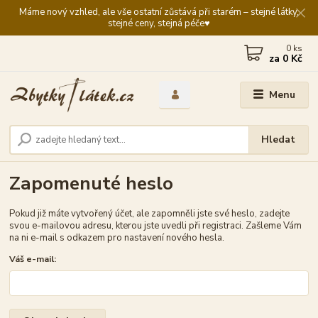
Máme nový vzhled, ale vše ostatní zůstává při starém – stejné látky,
stejné ceny, stejná péče♥️
0
ks
za
0 Kč
Menu
Hledat
Zapomenuté heslo
Pokud již máte vytvořený účet, ale zapomněli jste své heslo, zadejte
svou e-mailovou adresu, kterou jste uvedli při registraci. Zašleme Vám
na ni e-mail s odkazem pro nastavení nového hesla.
Váš e-mail: