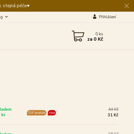
, stejná péče♥️
og
Přihlášení
0
ks
za
0 Kč
44 Kč
ladem
TOP produkt
Akce
 ks
31 Kč