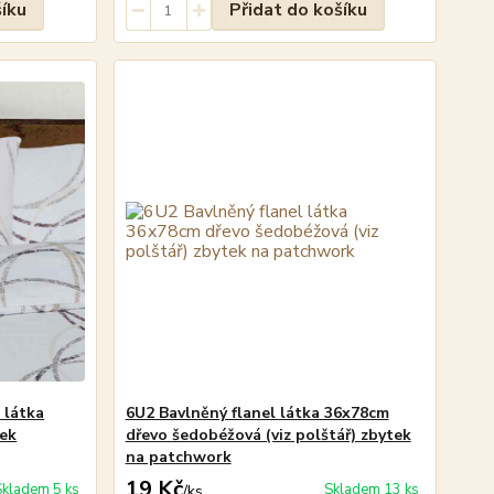
šíku
Přidat do košíku
l látka
6U2 Bavlněný flanel látka 36x78cm
tek
dřevo šedobéžová (viz polštář) zbytek
na patchwork
19 Kč
Skladem 5 ks
Skladem 13 ks
/
ks