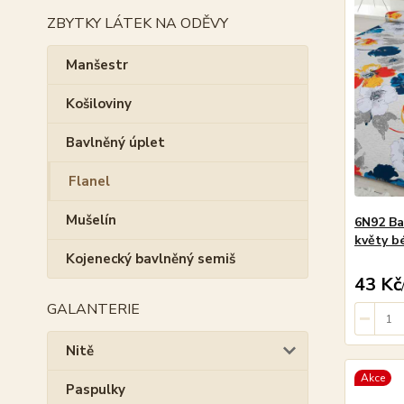
ZBYTKY LÁTEK NA ODĚVY
Manšestr
Košiloviny
Bavlněný úplet
Flanel
Mušelín
6N92 Ba
květy b
Kojenecký bavlněný semiš
43 Kč
GALANTERIE
Nitě
Akce
Paspulky