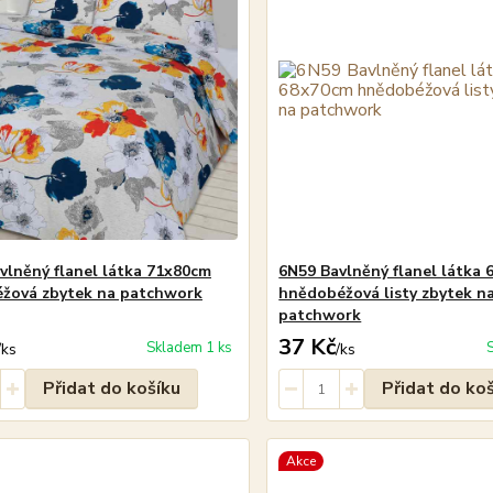
vlněný flanel látka 71x80cm
6N59 Bavlněný flanel látka
éžová zbytek na patchwork
hnědobéžová listy zbytek n
patchwork
37 Kč
Skladem 1 ks
/
ks
/
ks
Přidat do košíku
Přidat do ko
Akce