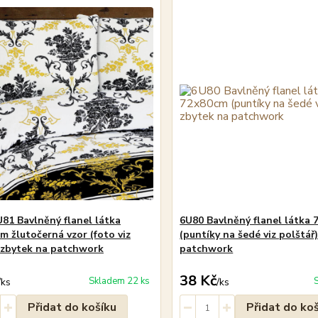
81 Bavlněný flanel látka
6U80 Bavlněný flanel látka
m žlutočerná vzor (foto viz
(puntíky na šedé viz polštář
)zbytek na patchwork
patchwork
38 Kč
Skladem 22 ks
/
ks
/
ks
Přidat do košíku
Přidat do ko