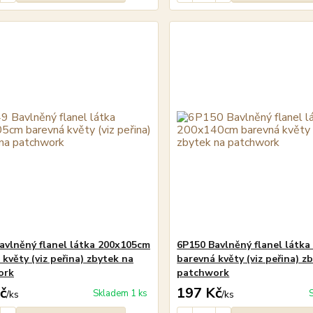
avlněný flanel látka 200x105cm
6P150 Bavlněný flanel látk
květy (viz peřina) zbytek na
barevná květy (viz peřina) z
ork
patchwork
č
197 Kč
Skladem 1 ks
/
ks
/
ks