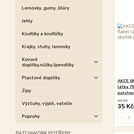
Lemovky, gumy, šňůry
Jehly
Knoflíky a knoflíčky
Krajky, stuhy, lemovky
Kovové
doplňky,nůžky,špendlíky
Plastové doplňky
AKCE 6N
látka 7
Zipy
patchw
63 Kč
Výztuhy, výplň, vatelín
35 Kč
Popruhy
PATCHWORK POTŘEBY