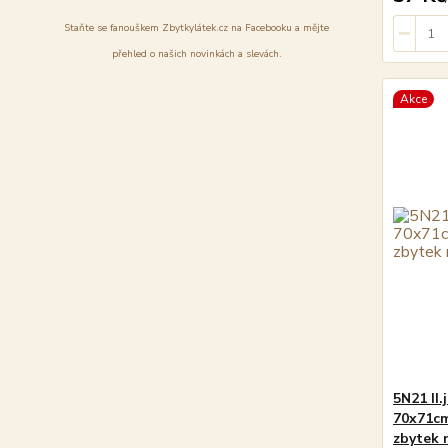
Staňte se fanouškem Zbytkylátek.cz na Facebooku a mějte
přehled o našich novinkách a slevách.
Akce
5N21 II.
70x71cm
zbytek 