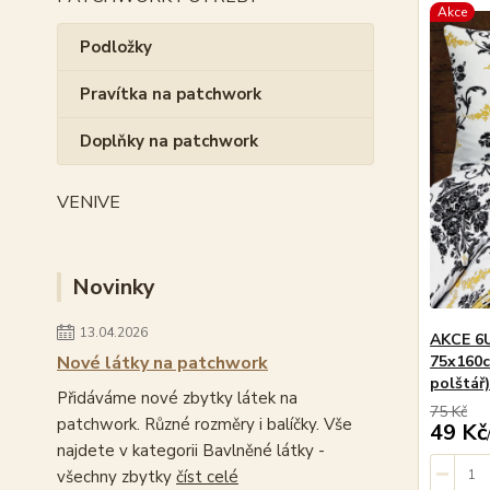
Akce
Podložky
Pravítka na patchwork
Doplňky na patchwork
VENIVE
Novinky
13.04.2026
AKCE 6U
Nové látky na patchwork
75x160c
polštář
Přidáváme nové zbytky látek na
75 Kč
patchwork. Různé rozměry i balíčky. Vše
49 Kč
najdete v kategorii Bavlněné látky -
všechny zbytky
číst celé