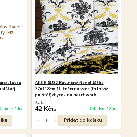
anel látka
AKCE 6U82 Bavlněný flanel látka
polštář)
77x118cm žlutočerná vzor (foto viz
polštář)zbytek na patchwork
64 Kč
42 Kč
Skladem 1 ks
Skladem 12 ks
/
ks
šíku
Přidat do košíku