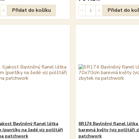
Přidat do košíku
Přidat do ko
jakost Bavlněný flanel látka
6R174 Bavlněný flanel látk
 (puntíky na šedé viz polštář)
barevná květy (viz polštář) 
na patchwork
patchwork