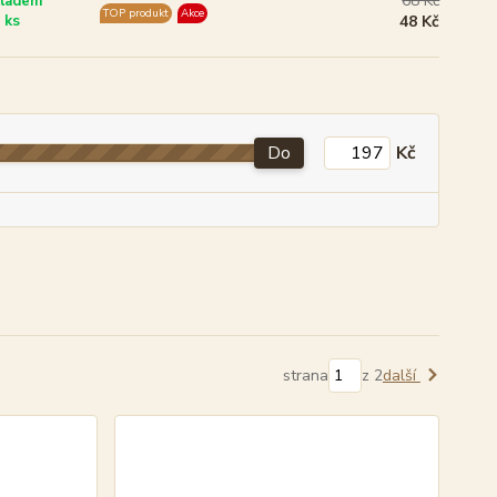
68 Kč
ladem
TOP produkt
Akce
 ks
48 Kč
Do
Kč
strana
z 2
další