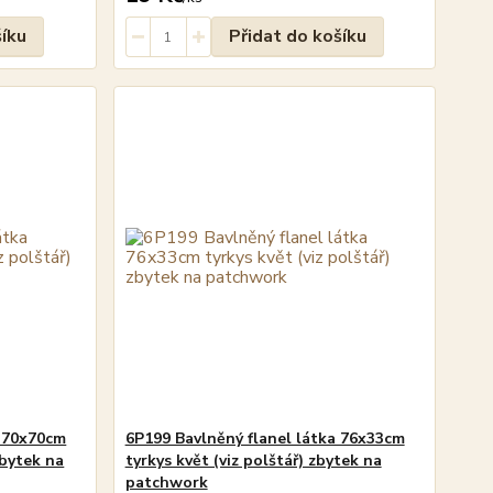
šíku
Přidat do košíku
a 70x70cm
6P199 Bavlněný flanel látka 76x33cm
zbytek na
tyrkys květ (viz polštář) zbytek na
patchwork