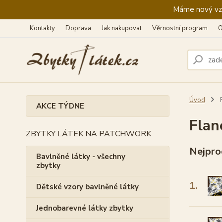
Máme nový vzhl
Kontakty
Doprava
Jak nakupovat
Věrnostní program
O
Úvod
F
AKCE TÝDNE
Flan
ZBYTKY LÁTEK NA PATCHWORK
Nejpro
Bavlněné látky - všechny
zbytky
1.
Dětské vzory bavlněné látky
Jednobarevné látky zbytky