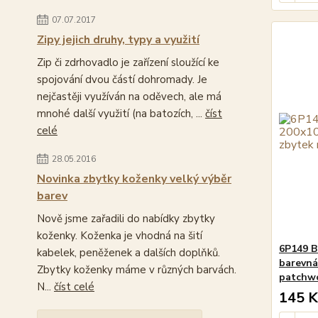
07.07.2017
Zipy jejich druhy, typy a využití
Zip či zdrhovadlo je zařízení sloužící ke
spojování dvou částí dohromady. Je
nejčastěji využíván na oděvech, ale má
mnohé další využití (na batozích, ...
číst
celé
28.05.2016
Novinka zbytky koženky velký výběr
barev
Nově jsme zařadili do nabídky zbytky
koženky. Koženka je vhodná na šití
6P149 B
kabelek, peněženek a dalších doplňků.
barevná 
Zbytky koženky máme v různých barvách.
patchw
N...
číst celé
145 K