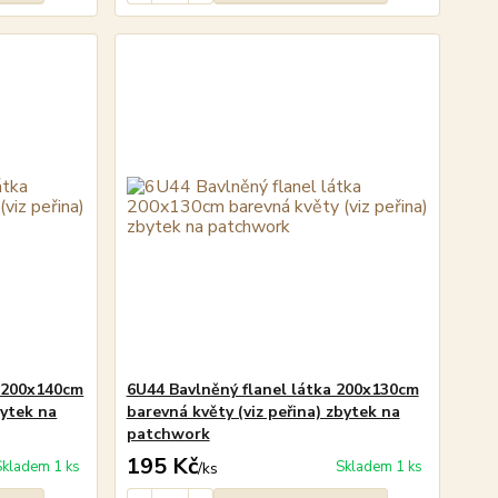
a 200x140cm
6U44 Bavlněný flanel látka 200x130cm
bytek na
barevná květy (viz peřina) zbytek na
patchwork
195 Kč
Skladem 1 ks
Skladem 1 ks
/
ks