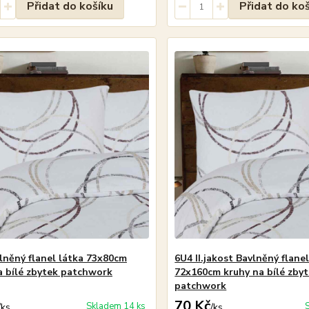
Přidat do košíku
Přidat do ko
lněný flanel látka 73x80cm
6U4 II.jakost Bavlněný flane
a bílé zbytek patchwork
72x160cm kruhy na bílé zby
patchwork
70 Kč
Skladem 14 ks
/
ks
/
ks