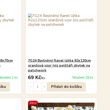
 68x70cm
7G24 Bavlněný flanel látka 82x120cm
a
oranžová vzor (viz polštář) zbytek na
patchwork
69 Kč
Skladem 1 ks
Skladem 28 ks
/
ks
šíku
Přidat do košíku
Akce