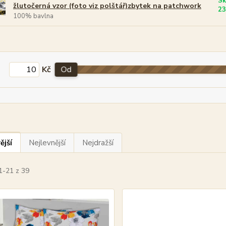
Sk
žlutočerná vzor (foto viz polštář)zbytek na patchwork
23
100% bavlna
Kč
Od
ější
Nejlevnější
Nejdražší
1-21 z 39