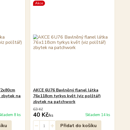
Akce
 72x80cm
AKCE 6U76 Bavlněný flanel látka
) zbytek na
76x118cm tyrkys květ (viz polštář)
zbytek na patchwork
63 Kč
40 Kč
Skladem 8 ks
Skladem 14 ks
/
ks
šíku
Přidat do košíku