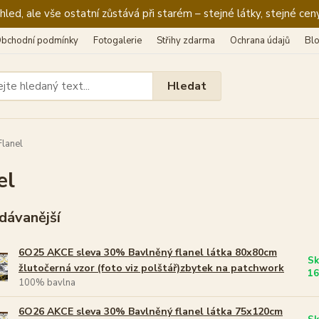
ed, ale vše ostatní zůstává při starém – stejné látky, stejné ceny
bchodní podmínky
Fotogalerie
Střihy zdarma
Ochrana údajů
Bl
Hledat
lanel
el
dávanější
6O25 AKCE sleva 30% Bavlněný flanel látka 80x80cm
Sk
žlutočerná vzor (foto viz polštář)zbytek na patchwork
16
100% bavlna
6O26 AKCE sleva 30% Bavlněný flanel látka 75x120cm