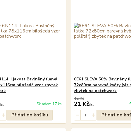
114 II.jakost Bavlněný flanel
6E61 SLEVA 50% Bavlněný fl
8x116cm bílošedá vzor zbytek
72x80cm barevná květy (viz 
ork
zbytek na patchwork
42 Kč
21 Kč
Skladem 17 ks
/
ks
/
ks
Přidat do košíku
Přidat do ko