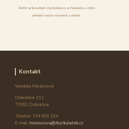
Staňte se fanouškem Zbytkylátek.cz na Facebooku a mějte
přehled o našich novinkách a slevách.
Kontakt
Vendula Moravcová
Dobratice 311
73951 Dobratice
Telefon: 734 800 334
E-mail:
moravcova@zbytkylatek.cz