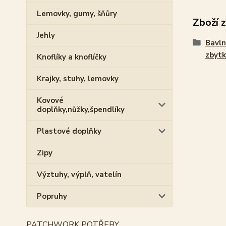
Lemovky, gumy, šňůry
Zboží 
Jehly
Bavln
zbytk
Knoflíky a knoflíčky
Krajky, stuhy, lemovky
Kovové
doplňky,nůžky,špendlíky
Plastové doplňky
Zipy
Výztuhy, výplň, vatelín
Popruhy
PATCHWORK POTŘEBY