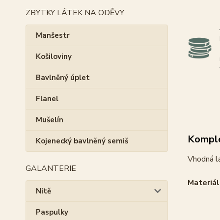
ZBYTKY LÁTEK NA ODĚVY
Manšestr
Košiloviny
Bavlněný úplet
Flanel
Mušelín
Komple
Kojenecký bavlněný semiš
Vhodná lá
GALANTERIE
Materiál
Nitě
Paspulky