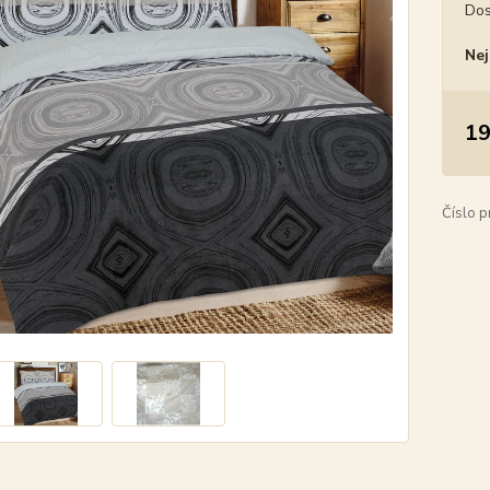
Dos
Nej
19
Číslo p