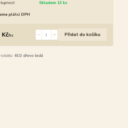
tupnost
Skladem 13 ks
sme plátci DPH
 Kč
Přidat do košíku
/
ks
roduktu:
6U2 dřevo šedá