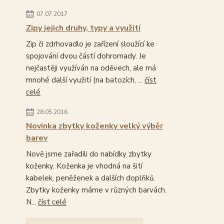
07.07.2017
Zipy jejich druhy, typy a využití
Zip či zdrhovadlo je zařízení sloužící ke
spojování dvou částí dohromady. Je
nejčastěji využíván na oděvech, ale má
mnohé další využití (na batozích, ...
číst
celé
28.05.2016
Novinka zbytky koženky velký výběr
barev
Nově jsme zařadili do nabídky zbytky
koženky. Koženka je vhodná na šití
kabelek, peněženek a dalších doplňků.
Zbytky koženky máme v různých barvách.
N...
číst celé