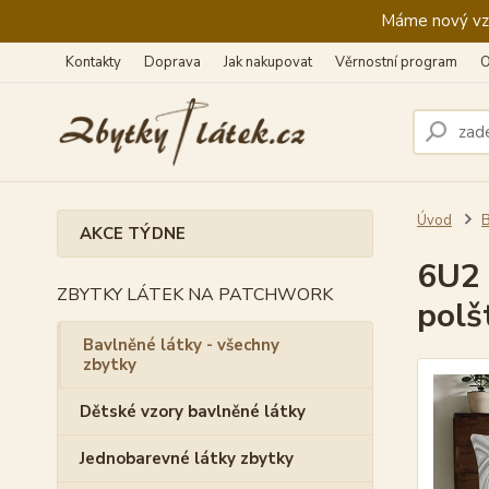
Máme nový vzhl
Kontakty
Doprava
Jak nakupovat
Věrnostní program
O
Úvod
B
AKCE TÝDNE
6U2 
ZBYTKY LÁTEK NA PATCHWORK
polš
Bavlněné látky - všechny
zbytky
Dětské vzory bavlněné látky
Jednobarevné látky zbytky