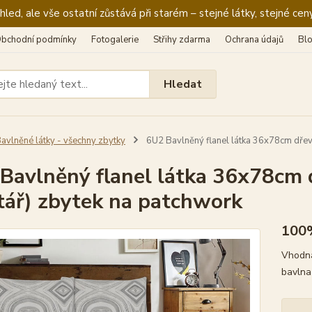
ed, ale vše ostatní zůstává při starém – stejné látky, stejné ceny
bchodní podmínky
Fotogalerie
Střihy zdarma
Ochrana údajů
Bl
Hledat
avlněné látky - všechny zbytky
6U2 Bavlněný flanel látka 36x78cm dřev
Bavlněný flanel látka 36x78cm 
tář) zbytek na patchwork
100
Vhodná
bavln