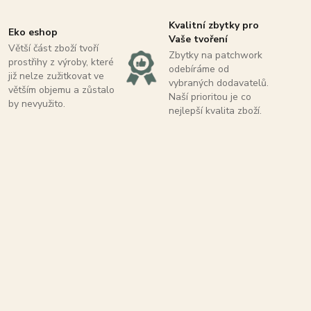
Kvalitní zbytky pro
Eko eshop
Vaše tvoření
Větší část zboží tvoří
Zbytky na patchwork
prostřihy z výroby, které
odebíráme od
již nelze zužitkovat ve
vybraných dodavatelů.
větším objemu a zůstalo
Naší prioritou je co
by nevyužito.
nejlepší kvalita zboží.