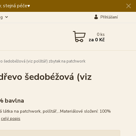
, stejná péče♥️
og
Přihlášení
0
ks
za
0 Kč
o šedobéžová (viz polštář) zbytek na patchwork
dřevo šedobéžová (viz
% bavlna
 látka na patchwork, polštář,...Materiálové složení: 100%
a
celý popis