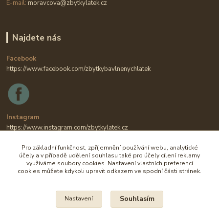
E-mail:
moravcova@zbytkylatek.cz
Najdete nás
Facebook
https://www.facebook.com/zbytkybavlnenychlatek
Instagram
https://www.instagram.com/zbytkylatek.cz
Pro základní funkčnost, zpříjemnění používání webu, analytické
účely a v případě udělení souhlasu také pro účely cílení reklamy
využíváme soubory cookies. Nastavení vlastních preferencí
cookies můžete kdykoli upravit odkazem ve spodní části stránek.
Souhlasím
Nastavení