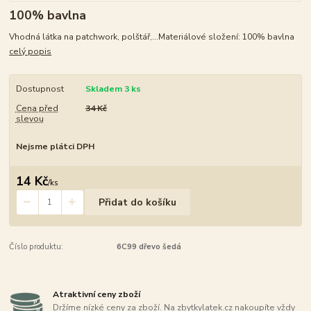
100% bavlna
Vhodná látka na patchwork, polštář,...Materiálové složení: 100% bavlna
celý popis
Dostupnost
Skladem 3 ks
Cena před
34 Kč
slevou
Nejsme plátci DPH
14 Kč
/
ks
Přidat do košíku
Číslo produktu:
6C99 dřevo šedá
Atraktivní ceny zboží
Držíme nízké ceny za zboží. Na zbytkylatek.cz nakoupíte vždy