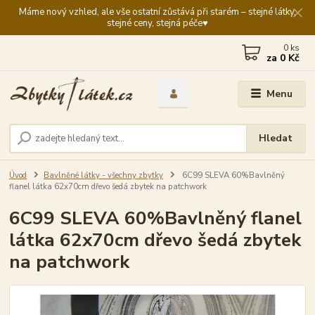
Máme nový vzhled, ale vše ostatní zůstává při starém – stejné látky,
stejné ceny, stejná péče♥️
0
ks
za
0 Kč
Menu
Hledat
Úvod
Bavlněné látky - všechny zbytky
6C99 SLEVA 60%Bavlněný
flanel látka 62x70cm dřevo šedá zbytek na patchwork
6C99 SLEVA 60%Bavlněný flanel
látka 62x70cm dřevo šedá zbytek
na patchwork