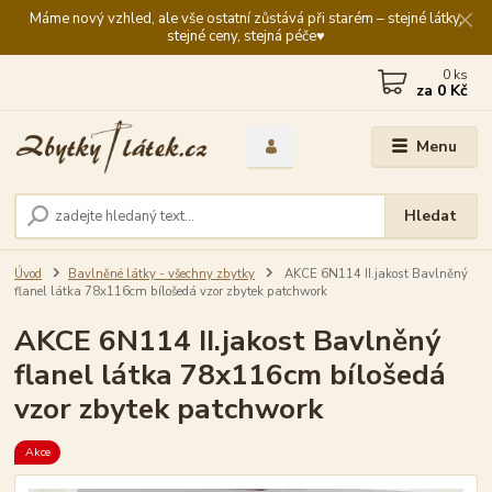
Máme nový vzhled, ale vše ostatní zůstává při starém – stejné látky,
stejné ceny, stejná péče♥️
0
ks
za
0 Kč
Menu
Hledat
Úvod
Bavlněné látky - všechny zbytky
AKCE 6N114 II.jakost Bavlněný
flanel látka 78x116cm bílošedá vzor zbytek patchwork
AKCE 6N114 II.jakost Bavlněný
flanel látka 78x116cm bílošedá
vzor zbytek patchwork
Akce