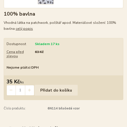
100% bavlna
Vhodná látka na patchwork, polštář apod. Materiálové složení: 100%
bavlna
celý popis
Dostupnost
Skladem 17 ks
Cena před
63 Kč
slevou
Nejsme plátci DPH
35 Kč
/
ks
Přidat do košíku
Číslo produktu:
6N114 bílošedá vzor