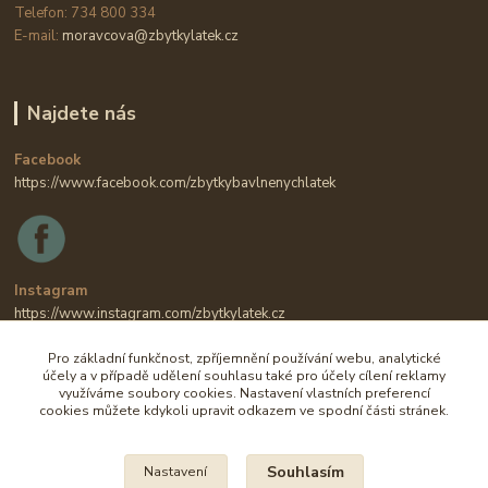
Telefon: 734 800 334
E-mail:
moravcova@zbytkylatek.cz
Najdete nás
Facebook
https://www.facebook.com/zbytkybavlnenychlatek
Instagram
https://www.instagram.com/zbytkylatek.cz
Pro základní funkčnost, zpříjemnění používání webu, analytické
účely a v případě udělení souhlasu také pro účely cílení reklamy
využíváme soubory cookies. Nastavení vlastních preferencí
cookies můžete kdykoli upravit odkazem ve spodní části stránek.
Souhlasím
Nastavení