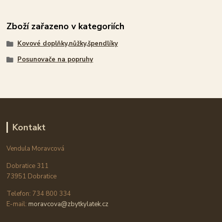
Zboží zařazeno v kategoriích
Kovové doplňky,nůžky,špendlíky
Posunovače na popruhy
Kontakt
Vendula Moravcová
Dobratice 311
73951 Dobratice
Telefon: 734 800 334
E-mail:
moravcova@zbytkylatek.cz