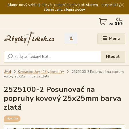
Máme nový vzhled, ale vše ostatní zůstává při starém – stejné látky,
stejné ceny, stejná péče♥️
0
ks
za
0 Kč
Menu
Hledat
Úvod
Kovové doplňky,nůžky,špendlíky
2525100-2 Posunovač na popruhy
kovový 25x25mm barva zlatá
2525100-2 Posunovač na
popruhy kovový 25x25mm barva
zlatá
Novinka