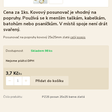
Cena za 1ks. Kovový posunovač je vhodný na
popruhy. Používá se k menším taškám, kabelkám,
batohům nebo psaníčkům. V místě spoje není drát
svařený.
Posunovač na popruhy kovový 25x25mm zlatá
celý popis
Dostupnost
Skladem 98 ks
Nejsme plátci DPH
3,7 Kč
/
ks
Přidat do košíku
Číslo produktu:
PZ25 posun 25x25 barva zlatá