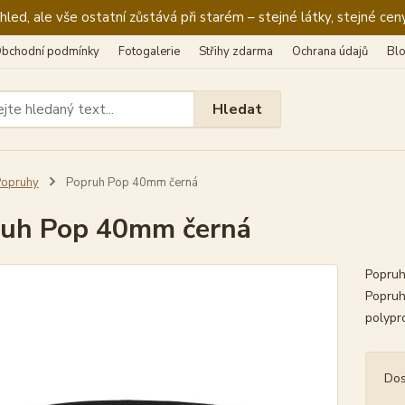
ed, ale vše ostatní zůstává při starém – stejné látky, stejné ceny
bchodní podmínky
Fotogalerie
Střihy zdarma
Ochrana údajů
Bl
Hledat
Popruhy
Popruh Pop 40mm černá
uh Pop 40mm černá
Popruh
Popruh
polypr
Dos