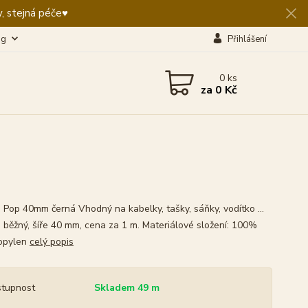
, stejná péče♥️
og
Přihlášení
0
ks
za
0 Kč
 Pop 40mm černá Vhodný na kabelky, tašky, sáňky, vodítko ...
 běžný, šíře 40 mm, cena za 1 m. Materiálové složení: 100%
opylen
celý popis
tupnost
Skladem 49 m