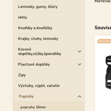
Materiál
Lemovky, gumy, šňůry
Jehly
Souvise
Knoflíky a knoflíčky
Krajky, stuhy, lemovky
Novinka
Kovové
doplňky,nůžky,špendlíky
Plastové doplňky
Zipy
Výztuhy, výplň, vatelín
Popruhy
popruhy 15mm