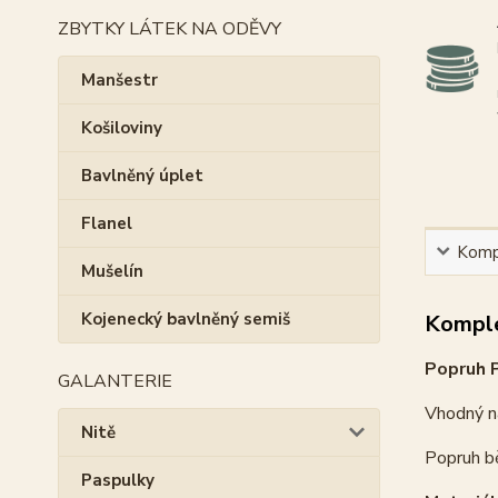
ZBYTKY LÁTEK NA ODĚVY
Manšestr
Košiloviny
Bavlněný úplet
Flanel
Kompl
Mušelín
Kojenecký bavlněný semiš
Komple
Popruh 
GALANTERIE
Vhodný na
Nitě
Popruh bě
Paspulky