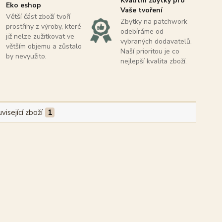
Kvalitní zbytky pro
Eko eshop
Vaše tvoření
Větší část zboží tvoří
Zbytky na patchwork
prostřihy z výroby, které
odebíráme od
již nelze zužitkovat ve
vybraných dodavatelů.
větším objemu a zůstalo
Naší prioritou je co
by nevyužito.
nejlepší kvalita zboží.
visející zboží
1