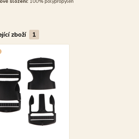
ové složení:
100% polypropylen
jící zboží
1