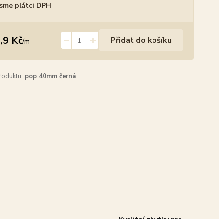
sme plátci DPH
,9 Kč
Přidat do košíku
/
m
roduktu:
pop 40mm černá