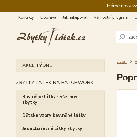
Máme nový vzhl
Kontakty
Doprava
Jak nakupovat
Věrnostní program
O
Úvod
AKCE TÝDNE
Popr
ZBYTKY LÁTEK NA PATCHWORK
Bavlněné látky - všechny
zbytky
Dětské vzory bavlněné látky
Jednobarevné látky zbytky