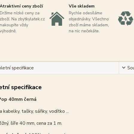
Atraktivní ceny zboží
Vše skladem
Držíme nízké ceny za
Rychle odesíláme
zboží. Na zbytkylatek.cz
objednávky. Všechno
nakoupíte vždy
zboží máme skladem,
výhodně.
na nic nečekáte.
etní specifikace
Sou
tní specifikace
Pop 40mm černá
 kabelky, tašky, sáňky, vodítko ...
žný, šíře 40 mm, cena za 1 m.