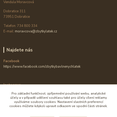
Vendula Moravcová
Dobratice 311
73951 Dobratice
Telefon: 734 800 334
E-mail:
moravcova@zbytkylatek.cz
Najdete nás
Facebook
https://www.facebook.com/zbytkybavlnenychlatek
Instagram
https://www.instagram.com/zbytkylatek.cz
Pro základní funkčnost, zpříjemnění používání webu, analytické
účely a v případě udělení souhlasu také pro účely cílení reklamy
využíváme soubory cookies. Nastavení vlastních preferencí
cookies můžete kdykoli upravit odkazem ve spodní části stránek.