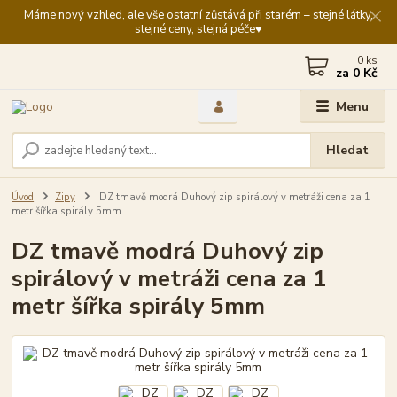
Máme nový vzhled, ale vše ostatní zůstává při starém – stejné látky,
stejné ceny, stejná péče♥️
0
ks
za
0 Kč
Menu
Hledat
Úvod
Zipy
DZ tmavě modrá Duhový zip spirálový v metráži cena za 1
metr šířka spirály 5mm
DZ tmavě modrá Duhový zip
spirálový v metráži cena za 1
metr šířka spirály 5mm