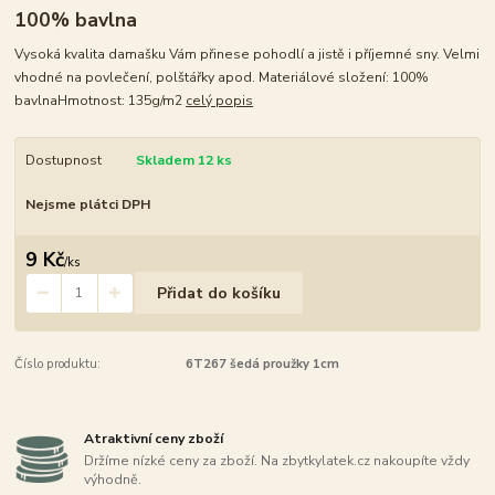
100% bavlna
Vysoká kvalita damašku Vám přinese pohodlí a jistě i příjemné sny. Velmi
vhodné na povlečení, polštářky apod. Materiálové složení: 100%
bavlnaHmotnost: 135g/m2
celý popis
Dostupnost
Skladem 12 ks
Nejsme plátci DPH
9 Kč
/
ks
Přidat do košíku
Číslo produktu:
6T267 šedá proužky 1cm
Atraktivní ceny zboží
Držíme nízké ceny za zboží. Na zbytkylatek.cz nakoupíte vždy
výhodně.