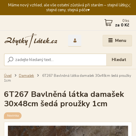
Máme nový vzhled, ale vše ostatní zůstává při starém – stejné látky,
stejné ceny, stejná péče♥️
0
ks
za
0 Kč
Menu
Hledat
Úvod
Damašek
6T267 Bavlněná látka damašek 30x48cm šedá proužky
1cm
6T267 Bavlněná látka damašek
30x48cm šedá proužky 1cm
Novinka