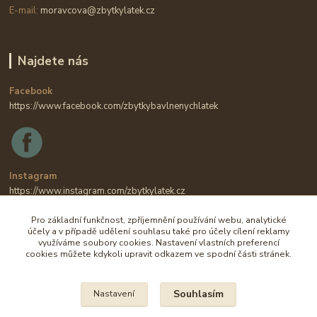
E-mail:
moravcova@zbytkylatek.cz
Najdete nás
Facebook
https://www.facebook.com/zbytkybavlnenychlatek
Instagram
https://www.instagram.com/zbytkylatek.cz
Pro základní funkčnost, zpříjemnění používání webu, analytické
účely a v případě udělení souhlasu také pro účely cílení reklamy
využíváme soubory cookies. Nastavení vlastních preferencí
cookies můžete kdykoli upravit odkazem ve spodní části stránek.
Souhlasím
Nastavení