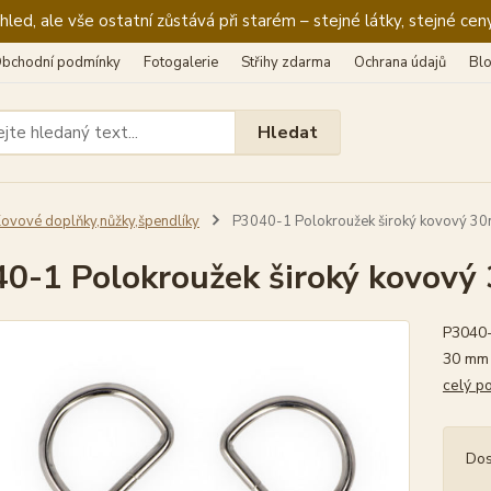
ed, ale vše ostatní zůstává při starém – stejné látky, stejné ceny
bchodní podmínky
Fotogalerie
Střihy zdarma
Ochrana údajů
Bl
Hledat
ovové doplňky,nůžky,špendlíky
P3040-1 Polokroužek široký kovový 30
0-1 Polokroužek široký kovový
P3040-
30 mm 
celý p
Dos