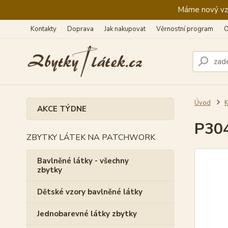
Máme nový vzhl
Kontakty
Doprava
Jak nakupovat
Věrnostní program
O
Úvod
K
AKCE TÝDNE
P304
ZBYTKY LÁTEK NA PATCHWORK
Bavlněné látky - všechny
zbytky
Dětské vzory bavlněné látky
Jednobarevné látky zbytky