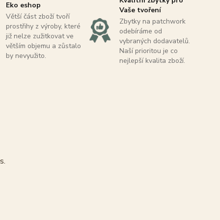
Kvalitní zbytky pro
Eko eshop
Vaše tvoření
Větší část zboží tvoří
Zbytky na patchwork
prostřihy z výroby, které
odebíráme od
již nelze zužitkovat ve
vybraných dodavatelů.
větším objemu a zůstalo
Naší prioritou je co
by nevyužito.
nejlepší kvalita zboží.
s.