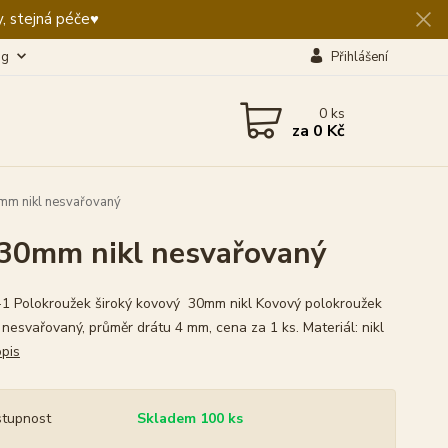
, stejná péče♥️
og
Přihlášení
0
ks
za
0 Kč
mm nikl nesvařovaný
 30mm nikl nesvařovaný
1 Polokroužek široký kovový 30mm nikl Kovový polokroužek
nesvařovaný, průměr drátu 4 mm, cena za 1 ks. Materiál: nikl
opis
tupnost
Skladem 100 ks