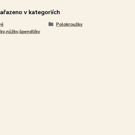
zařazeno v kategoriích
vé
Polokroužky
ky,nůžky,špendlíky