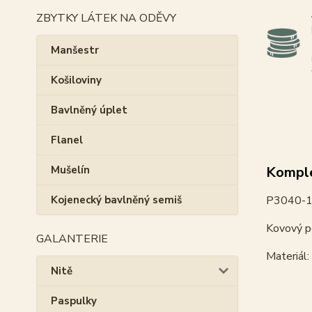
ZBYTKY LÁTEK NA ODĚVY
Manšestr
Košiloviny
Bavlněný úplet
Flanel
Komple
Mušelín
P3040-1 
Kojenecký bavlněný semiš
Kovový p
GALANTERIE
Materiál: 
Nitě
Paspulky