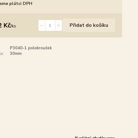
sme plátci DPH
2 Kč
Přidat do košíku
/
ks
P3040-1 polokroužek
u:
30mm