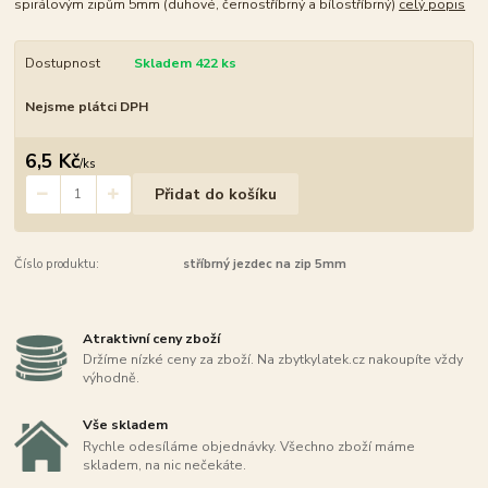
spirálovým zipům 5mm (duhové, černostříbrný a bílostříbrný)
celý popis
Dostupnost
Skladem 422 ks
Nejsme plátci DPH
6,5 Kč
/
ks
Přidat do košíku
Číslo produktu:
stříbrný jezdec na zip 5mm
Atraktivní ceny zboží
Držíme nízké ceny za zboží. Na zbytkylatek.cz nakoupíte vždy
výhodně.
Vše skladem
Rychle odesíláme objednávky. Všechno zboží máme
skladem, na nic nečekáte.