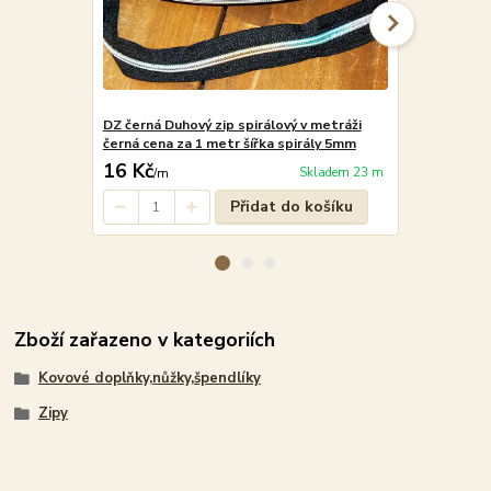
DZ černá Duhový zip spirálový v metráži
MZ1 černostř
černá cena za 1 metr šířka spirály 5mm
černá cena z
16 Kč
14,9 Kč
Skladem 23 m
/
m
/
Přidat do košíku
Zboží zařazeno v kategoriích
Kovové doplňky,nůžky,špendlíky
Zipy