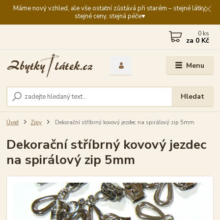
Máme nový vzhled, ale vše ostatní zůstává při starém – stejné látky,
stejné ceny, stejná péče♥️
0
ks
za
0 Kč
Menu
Hledat
Úvod
Zipy
Dekorační stříbrný kovový jezdec na spirálový zip 5mm
Dekorační stříbrný kovový jezdec
na spirálový zip 5mm