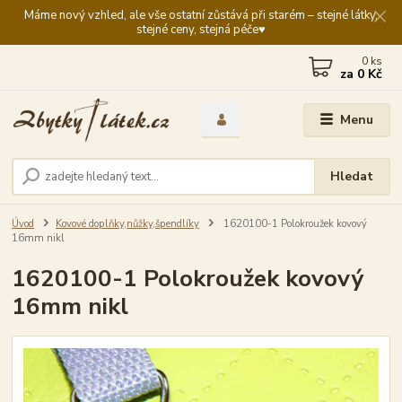
Máme nový vzhled, ale vše ostatní zůstává při starém – stejné látky,
stejné ceny, stejná péče♥️
0
ks
za
0 Kč
Menu
Hledat
Úvod
Kovové doplňky,nůžky,špendlíky
1620100-1 Polokroužek kovový
16mm nikl
1620100-1 Polokroužek kovový
16mm nikl