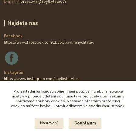
E-mail:
moravcova@zbytkylatek.cz
Najdete nás
Facebook
https://www.facebook.com/zbytkybavlnenychlatek
Instagram
https://www.instagram.com/zbytkylatek.cz
Pro základní funkčnost, zpříjemnění používání webu, analytické
účely a v případě udělení souhlasu také pro účely cílení reklamy
využíváme soubory cookies. Nastavení vlastních preferencí
cookies můžete kdykoli upravit odkazem ve spodní části stránek.
Souhlasím
Nastavení