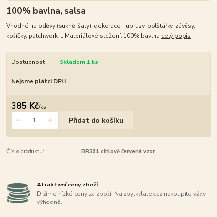
100% bavlna, salsa
Vhodné na oděvy (sukně, šaty), dekorace - ubrusy, polštářky, závěsy,
košíčky, patchwork ... Materiálové složení: 100% bavlna
celý popis
Dostupnost
Skladem 1 ks
Nejsme plátci DPH
385 Kč
/
ks
Přidat do košíku
Číslo produktu:
BR361 cihlově červená vzor
Atraktivní ceny zboží
Držíme nízké ceny za zboží. Na zbytkylatek.cz nakoupíte vždy
výhodně.