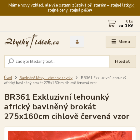
Máme nový vzhled, ale vše ostatní zůstává při starém – stejné látky,
stejné ceny, stejná péče♥️
0
ks
za
0 Kč
Menu
Hledat
Úvod
Bavlněné látky - všechny zbytky
BR361 Exkluzivní lehounký
africký bavlněný brokát 275x160cm cihlově červená vzor
BR361 Exkluzivní lehounký
africký bavlněný brokát
275x160cm cihlově červená vzor