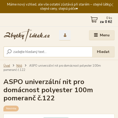
Máme nový vzhled, ale vše ostatní zůstává při starém – stejné látky,
stejné ceny, stejná péče♥️
0
ks
za
0 Kč
Menu
Hledat
Úvod
Nitě
ASPO univerzální nit pro domácnost polyester 100m
pomeranč č.122
ASPO univerzální nit pro
domácnost polyester 100m
pomeranč č.122
Novinka