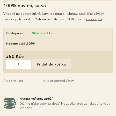
100% bavlna, salsa
Vhodné na oděvy (sukně, šaty), dekorace - ubrusy, polštářky, závěsy,
košíčky, patchwork ... Materiálové složení: 100% bavlna
celý popis
Dostupnost
Skladem 1 ks
Nejsme plátci DPH
350 Kč
/
ks
Přidat do košíku
Číslo produktu:
BR329 červená lístky
Atraktivní ceny zboží
Držíme nízké ceny za zboží. Na zbytkylatek.cz nakoupíte vždy
výhodně.