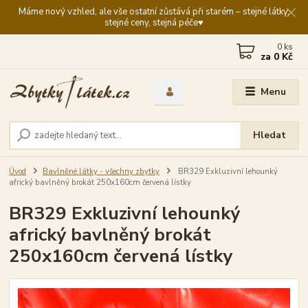
Máme nový vzhled, ale vše ostatní zůstává při starém – stejné látky,
stejné ceny, stejná péče♥️
0
ks
za
0 Kč
Menu
Hledat
Úvod
Bavlněné látky - všechny zbytky
BR329 Exkluzivní lehounký
africký bavlněný brokát 250x160cm červená lístky
BR329 Exkluzivní lehounký
africký bavlněný brokát
250x160cm červená lístky