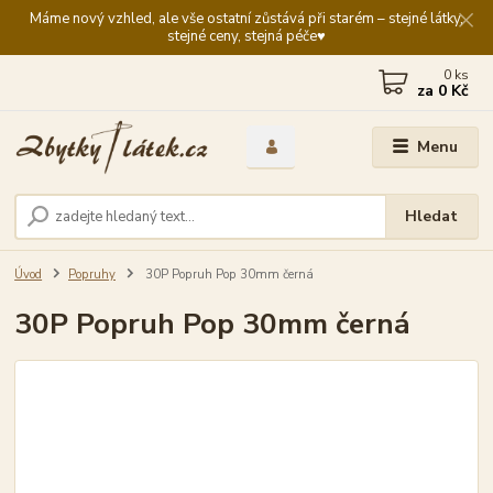
Máme nový vzhled, ale vše ostatní zůstává při starém – stejné látky,
stejné ceny, stejná péče♥️
0
ks
za
0 Kč
Menu
Hledat
Úvod
Popruhy
30P Popruh Pop 30mm černá
30P Popruh Pop 30mm černá