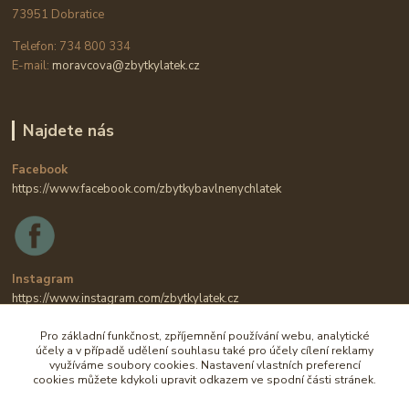
73951 Dobratice
Telefon: 734 800 334
E-mail:
moravcova@zbytkylatek.cz
Najdete nás
Facebook
https://www.facebook.com/zbytkybavlnenychlatek
Instagram
https://www.instagram.com/zbytkylatek.cz
Pro základní funkčnost, zpříjemnění používání webu, analytické
účely a v případě udělení souhlasu také pro účely cílení reklamy
využíváme soubory cookies. Nastavení vlastních preferencí
cookies můžete kdykoli upravit odkazem ve spodní části stránek.