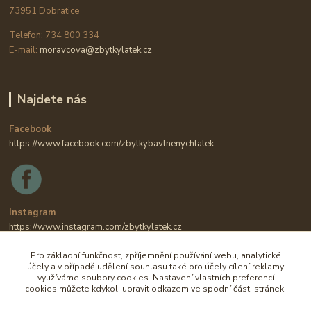
73951 Dobratice
Telefon: 734 800 334
E-mail:
moravcova@zbytkylatek.cz
Najdete nás
Facebook
https://www.facebook.com/zbytkybavlnenychlatek
Instagram
https://www.instagram.com/zbytkylatek.cz
Pro základní funkčnost, zpříjemnění používání webu, analytické
účely a v případě udělení souhlasu také pro účely cílení reklamy
využíváme soubory cookies. Nastavení vlastních preferencí
cookies můžete kdykoli upravit odkazem ve spodní části stránek.