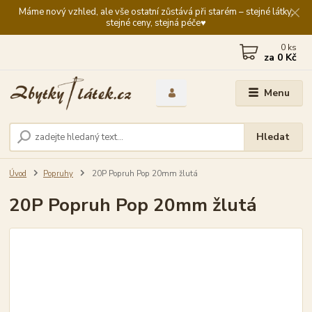
Máme nový vzhled, ale vše ostatní zůstává při starém – stejné látky,
stejné ceny, stejná péče♥️
0
ks
za
0 Kč
Menu
Hledat
Úvod
Popruhy
20P Popruh Pop 20mm žlutá
20P Popruh Pop 20mm žlutá