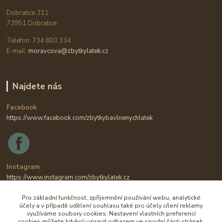
Dobratice 311
73951 Dobratice
Telefon: 734 800 334
E-mail:
moravcova@zbytkylatek.cz
Najdete nás
Facebook
https://www.facebook.com/zbytkybavlnenychlatek
Instagram
https://www.instagram.com/zbytkylatek.cz
Pro základní funkčnost, zpříjemnění používání webu, analytické
účely a v případě udělení souhlasu také pro účely cílení reklamy
využíváme soubory cookies. Nastavení vlastních preferencí
cookies můžete kdykoli upravit odkazem ve spodní části stránek.