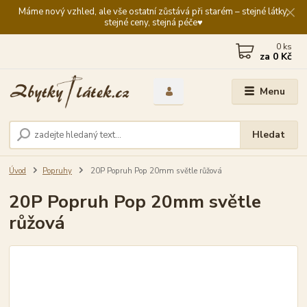
Máme nový vzhled, ale vše ostatní zůstává při starém – stejné látky,
stejné ceny, stejná péče♥️
0
ks
za
0 Kč
Menu
Hledat
Úvod
Popruhy
20P Popruh Pop 20mm světle růžová
20P Popruh Pop 20mm světle
růžová