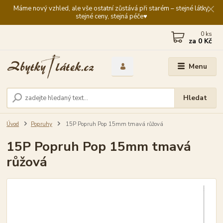
Máme nový vzhled, ale vše ostatní zůstává při starém – stejné látky,
stejné ceny, stejná péče♥️
0
ks
za
0 Kč
Menu
Hledat
Úvod
Popruhy
15P Popruh Pop 15mm tmavá růžová
15P Popruh Pop 15mm tmavá
růžová