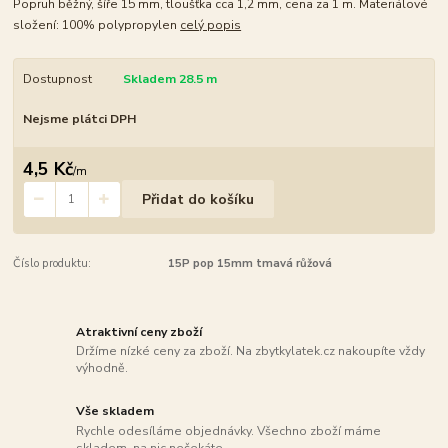
Popruh běžný, šíře 15 mm, tloušťka cca 1,2 mm, cena za 1 m. Materiálové
složení: 100% polypropylen
celý popis
Dostupnost
Skladem 28.5 m
Nejsme plátci DPH
4,5 Kč
/
m
Přidat do košíku
Číslo produktu:
15P pop 15mm tmavá růžová
Atraktivní ceny zboží
Držíme nízké ceny za zboží. Na zbytkylatek.cz nakoupíte vždy
výhodně.
Vše skladem
Rychle odesíláme objednávky. Všechno zboží máme