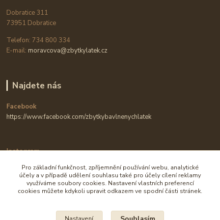
Dobratice 311
73951 Dobratice
Telefon: 734 800 334
E-mail:
moravcova@zbytkylatek.cz
Najdete nás
Facebook
https://www.facebook.com/zbytkybavlnenychlatek
Instagram
https://www.instagram.com/zbytkylatek.cz
Pro základní funkčnost, zpříjemnění používání webu, analytické
účely a v případě udělení souhlasu také pro účely cílení reklamy
využíváme soubory cookies. Nastavení vlastních preferencí
cookies můžete kdykoli upravit odkazem ve spodní části stránek.
Souhlasím
Nastavení