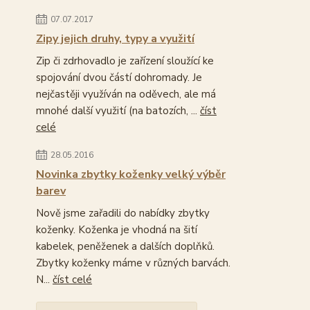
07.07.2017
Zipy jejich druhy, typy a využití
Zip či zdrhovadlo je zařízení sloužící ke
spojování dvou částí dohromady. Je
nejčastěji využíván na oděvech, ale má
mnohé další využití (na batozích, ...
číst
celé
28.05.2016
Novinka zbytky koženky velký výběr
barev
Nově jsme zařadili do nabídky zbytky
koženky. Koženka je vhodná na šití
kabelek, peněženek a dalších doplňků.
Zbytky koženky máme v různých barvách.
N...
číst celé