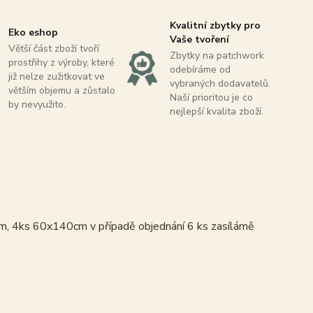
Kvalitní zbytky pro
Eko eshop
Vaše tvoření
Větší část zboží tvoří
Zbytky na patchwork
prostřihy z výroby, které
odebíráme od
již nelze zužitkovat ve
vybraných dodavatelů.
větším objemu a zůstalo
Naší prioritou je co
by nevyužito.
nejlepší kvalita zboží.
m, 4ks 60x140cm v případě objednání 6 ks zasílámě