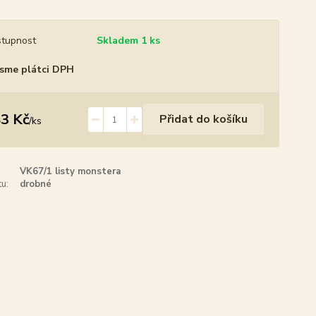
tupnost
Skladem 1 ks
sme plátci DPH
3 Kč
Přidat do košíku
/
ks
VK67/1 listy monstera
u:
drobné