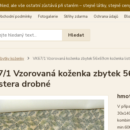
ed, ale vše ostatní zůstává při starém – stejné látky, stejné ceny
bchodní podmínky
Fotogalerie
Střihy zdarma
Ochrana údajů
Bl
Hledat
bytky koženky
VK67/1 Vzorovaná koženka zbytek 56x69cm koženka lis
/1 Vzorovaná koženka zbytek 5
tera drobné
hmot
V příp
30x140
kombin
min.60