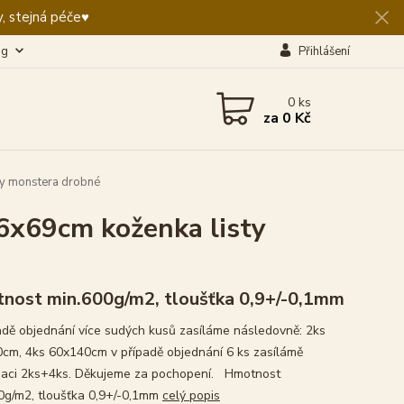
, stejná péče♥️
og
Přihlášení
0
ks
za
0 Kč
ty monstera drobné
6x69cm koženka listy
nost min.600g/m2, tloušťka 0,9+/-0,1mm
adě objednání více sudých kusů zasíláme následovně: 2ks
cm, 4ks 60x140cm v případě objednání 6 ks zasílámě
aci 2ks+4ks. Děkujeme za pochopení. Hmotnost
0g/m2, tloušťka 0,9+/-0,1mm
celý popis