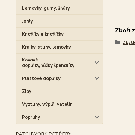
Lemovky, gumy, šňůry
Jehly
Zboží 
Knoflíky a knoflíčky
Zbytk
Krajky, stuhy, lemovky
Kovové
doplňky,nůžky,špendlíky
Plastové doplňky
Zipy
Výztuhy, výplň, vatelín
Popruhy
PATCHWORK POTŘEBY