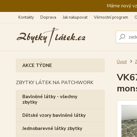
Máme nový vzhl
Kontakty
Doprava
Jak nakupovat
Věrnostní program
O
Úvod
Z
AKCE TÝDNE
VK67
ZBYTKY LÁTEK NA PATCHWORK
mons
Bavlněné látky - všechny
zbytky
Dětské vzory bavlněné látky
Jednobarevné látky zbytky