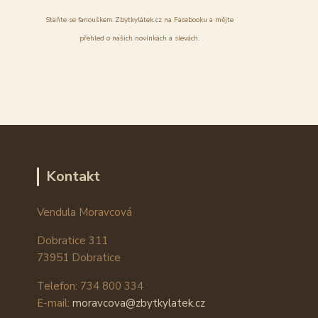
Staňte se fanouškem Zbytkylátek.cz na Facebooku a mějte
přehled o našich novinkách a slevách.
Kontakt
Vendula Moravcová
Dobratice 311
73951 Dobratice
Telefon: 734 800 334
E-mail:
moravcova@zbytkylatek.cz