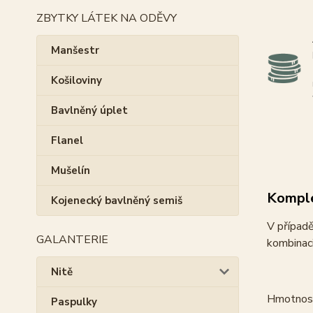
ZBYTKY LÁTEK NA ODĚVY
Manšestr
Košiloviny
Bavlněný úplet
Flanel
Mušelín
Komple
Kojenecký bavlněný semiš
V případ
GALANTERIE
kombinac
Nitě
Hmotnost
Paspulky