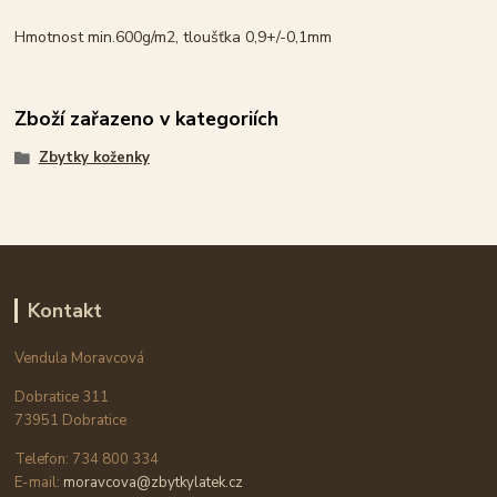
Hmotnost min.600g/m2, tloušťka 0,9+/-0,1mm
Zboží zařazeno v kategoriích
Zbytky koženky
Kontakt
Vendula Moravcová
Dobratice 311
73951 Dobratice
Telefon: 734 800 334
E-mail:
moravcova@zbytkylatek.cz