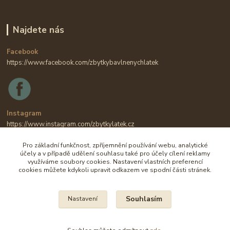
Najdete nás
Facebook
https://www.facebook.com/zbytkybavlnenychlatek
Instagram
https://www.instagram.com/zbytkylatek.cz
Pro základní funkčnost, zpříjemnění používání webu, analytické
účely a v případě udělení souhlasu také pro účely cílení reklamy
využíváme soubory cookies. Nastavení vlastních preferencí
cookies můžete kdykoli upravit odkazem ve spodní části stránek.
Souhlasím
Nastavení
Na všechny fotografie se vztahují autorská práva.