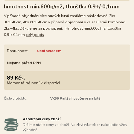
hmotnost min.600g/m2, tloušťka 0,9+/-0,1mm
V případě objednání více sudých kusů zasíláme následovně: 2ks
30x140cm, 4ks 60x140cm v případě objednání 6 ks zasílámě kombinaci
2ks+4ks. Děkujeme za pochopení. Hmotnost min.600g/m2, tloušťka
0,9+/-0,1mm
celý popis
Dostupnost
Není skladem
Nejsme plátci DPH
89 Kč
/
ks
Momentálně není k dispozici
Číslo produktu:
VK66 Paříž vínovočerve na bílé
Atraktivní ceny zboží
Držíme nízké ceny za zboží. Na zbytkylatek.cz nakoupíte vždy
výhodně.