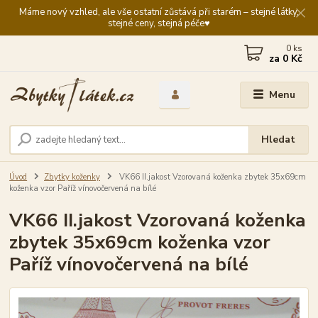
Máme nový vzhled, ale vše ostatní zůstává při starém – stejné látky,
stejné ceny, stejná péče♥️
0
ks
za
0 Kč
Menu
Hledat
Úvod
Zbytky koženky
VK66 II.jakost Vzorovaná koženka zbytek 35x69cm
koženka vzor Paříž vínovočervená na bílé
VK66 II.jakost Vzorovaná koženka
zbytek 35x69cm koženka vzor
Paříž vínovočervená na bílé