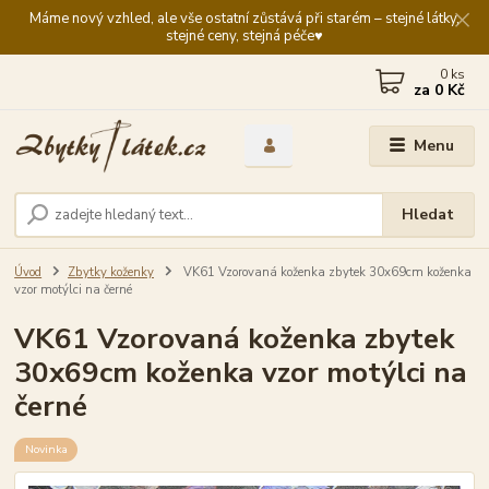
Máme nový vzhled, ale vše ostatní zůstává při starém – stejné látky,
stejné ceny, stejná péče♥️
0
ks
za
0 Kč
Menu
Hledat
Úvod
Zbytky koženky
VK61 Vzorovaná koženka zbytek 30x69cm koženka
vzor motýlci na černé
VK61 Vzorovaná koženka zbytek
30x69cm koženka vzor motýlci na
černé
Novinka