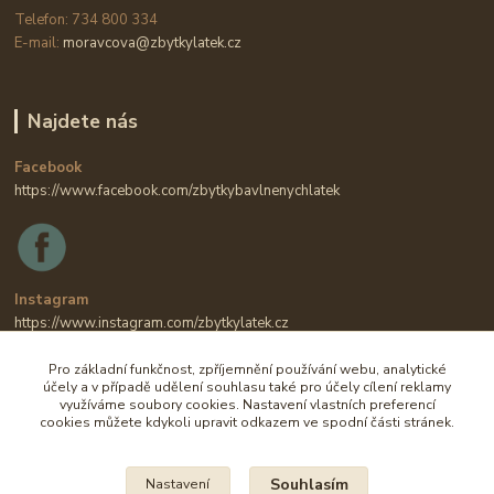
Telefon: 734 800 334
E-mail:
moravcova@zbytkylatek.cz
Najdete nás
Facebook
https://www.facebook.com/zbytkybavlnenychlatek
Instagram
https://www.instagram.com/zbytkylatek.cz
Pro základní funkčnost, zpříjemnění používání webu, analytické
účely a v případě udělení souhlasu také pro účely cílení reklamy
využíváme soubory cookies. Nastavení vlastních preferencí
cookies můžete kdykoli upravit odkazem ve spodní části stránek.
Souhlasím
Nastavení