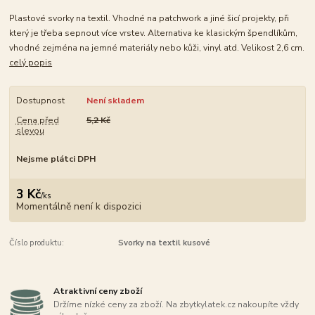
Plastové svorky na textil. Vhodné na patchwork a jiné šicí projekty, při
který je třeba sepnout více vrstev. Alternativa ke klasickým špendlíkům,
vhodné zejména na jemné materiály nebo kůži, vinyl atd. Velikost 2,6 cm.
celý popis
Dostupnost
Není skladem
Cena před
5,2 Kč
slevou
Nejsme plátci DPH
3 Kč
/
ks
Momentálně není k dispozici
Číslo produktu:
Svorky na textil kusové
Atraktivní ceny zboží
Držíme nízké ceny za zboží. Na zbytkylatek.cz nakoupíte vždy