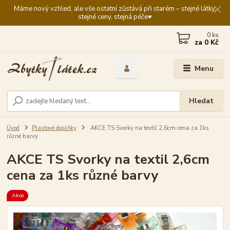
Máme nový vzhled, ale vše ostatní zůstává při starém – stejné látky,
stejné ceny, stejná péče♥️
0
ks
za
0 Kč
Menu
Hledat
Úvod
Plastové doplňky
AKCE TS Svorky na textil 2,6cm cena za 1ks
různé barvy
AKCE TS Svorky na textil 2,6cm
cena za 1ks různé barvy
Akce