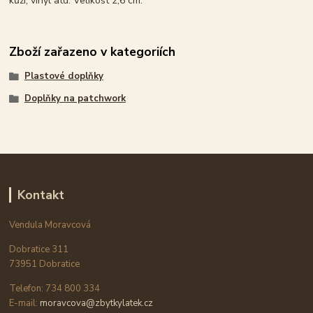
kůži, vinyl atd. Velikost 2,6 cm.
Zboží zařazeno v kategoriích
Plastové doplňky
Doplňky na patchwork
Kontakt
Vendula Moravcová
Dobratice 311
73951 Dobratice
Telefon: 734 800 334
E-mail:
moravcova@zbytkylatek.cz