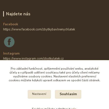
Najdete nás
Facebook
https://www.facebook.com/zbytkybavlnenychlatek
Instagram
https://www.instagram.com/zbytkylatek.cz
Pro základní funkčnost, zpříjemnění používání webu, analytické
účely a v případě udělení souhlasu také pro účely cílení reklamy
využíváme soubory cookies. Nastavení vlastních preferencí
cookies můžete kdykoli upravit odkazem ve spodní části stránek.
Souhlasím
Nastavení
Na všechny fotografie se vztahují autorská práva.