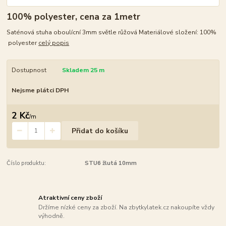
100% polyester, cena za 1metr
Saténová stuha oboulícní 3mm světle růžová Materiálové složení: 100%
polyester
celý popis
Dostupnost
Skladem 25 m
Nejsme plátci DPH
2 Kč
/
m
Přidat do košíku
Číslo produktu:
STU6 žlutá 10mm
Atraktivní ceny zboží
Držíme nízké ceny za zboží. Na zbytkylatek.cz nakoupíte vždy
výhodně.