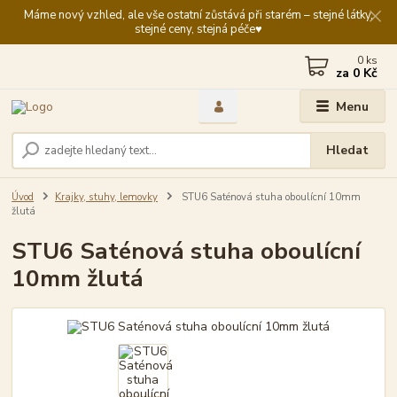
Máme nový vzhled, ale vše ostatní zůstává při starém – stejné látky,
stejné ceny, stejná péče♥️
0
ks
za
0 Kč
Menu
Hledat
Úvod
Krajky, stuhy, lemovky
STU6 Saténová stuha oboulícní 10mm
žlutá
STU6 Saténová stuha oboulícní
10mm žlutá