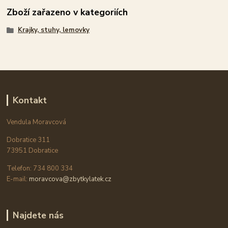
Zboží zařazeno v kategoriích
Krajky, stuhy, lemovky
Kontakt
Vendula Moravcová
Dobratice 311
73951 Dobratice
Telefon: 734 800 334
E-mail:
moravcova@zbytkylatek.cz
Najdete nás