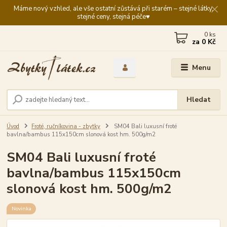
Máme nový vzhled, ale vše ostatní zůstává při starém – stejné látky,
stejné ceny, stejná péče♥️
0
ks
za
0 Kč
Menu
Hledat
Úvod
Froté, ručníkovina - zbytky
SM04 Bali luxusní froté
bavlna/bambus 115x150cm slonová kost hm. 500g/m2
SM04 Bali luxusní froté
bavlna/bambus 115x150cm
slonová kost hm. 500g/m2
Novinka