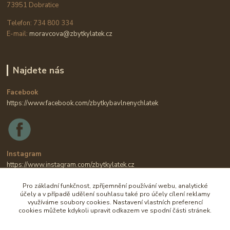
73951 Dobratice
Telefon: 734 800 334
E-mail:
moravcova@zbytkylatek.cz
Najdete nás
Facebook
https://www.facebook.com/zbytkybavlnenychlatek
Instagram
https://www.instagram.com/zbytkylatek.cz
Pro základní funkčnost, zpříjemnění používání webu, analytické
účely a v případě udělení souhlasu také pro účely cílení reklamy
využíváme soubory cookies. Nastavení vlastních preferencí
cookies můžete kdykoli upravit odkazem ve spodní části stránek.