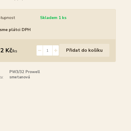
tupnost
Skladem 1 ks
sme plátci DPH
2 Kč
Přidat do košíku
/
ks
PW3/32 Prowell
u:
smetanová