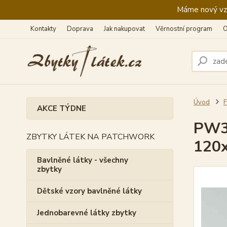
Máme nový vzhl
Kontakty
Doprava
Jak nakupovat
Věrnostní program
O
Úvod
F
AKCE TÝDNE
PW3/
ZBYTKY LÁTEK NA PATCHWORK
120
Bavlněné látky - všechny
zbytky
Dětské vzory bavlněné látky
Jednobarevné látky zbytky