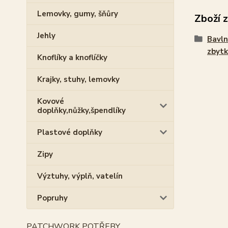
Lemovky, gumy, šňůry
Zboží 
Jehly
Bavln
zbytk
Knoflíky a knoflíčky
Krajky, stuhy, lemovky
Kovové
doplňky,nůžky,špendlíky
Plastové doplňky
Zipy
Výztuhy, výplň, vatelín
Popruhy
PATCHWORK POTŘEBY