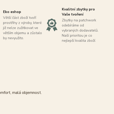
Kvalitní zbytky pro
Eko eshop
Vaše tvoření
Větší část zboží tvoří
Zbytky na patchwork
prostřihy z výroby, které
odebíráme od
již nelze zužitkovat ve
vybraných dodavatelů.
větším objemu a zůstalo
Naší prioritou je co
by nevyužito.
nejlepší kvalita zboží.
komfort, malá objemnost.