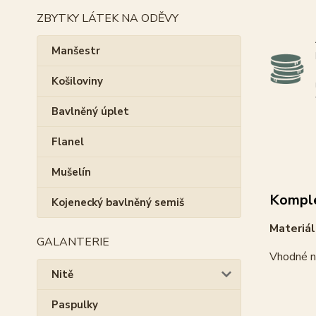
ZBYTKY LÁTEK NA ODĚVY
Manšestr
Košiloviny
Bavlněný úplet
Flanel
Mušelín
Komple
Kojenecký bavlněný semiš
Materiál
GALANTERIE
Vhodné na
Nitě
Paspulky