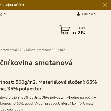
, stejná péče♥️
og
Přihlášení
0
ks
za
0 Kč
na smetanová 120x146cm, hmotnost 500g/m2
čníkovina smetanová
nost: 500g/m2. Materiálové složení: 65%
na, 35% polyester.
álové složení: 65% bavlna, 35% polyester. Vhodné na ručníky,
, koupací pláště. apod. Výborná savost, hřejivý komfort, malá
ost.
celý popis