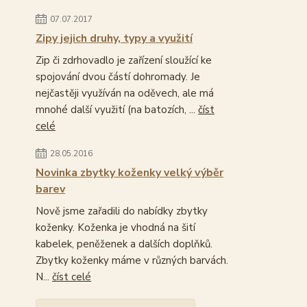
07.07.2017
Zipy jejich druhy, typy a využití
Zip či zdrhovadlo je zařízení sloužící ke
spojování dvou částí dohromady. Je
nejčastěji využíván na oděvech, ale má
mnohé další využití (na batozích, ...
číst
celé
28.05.2016
Novinka zbytky koženky velký výběr
barev
Nově jsme zařadili do nabídky zbytky
koženky. Koženka je vhodná na šití
kabelek, peněženek a dalších doplňků.
Zbytky koženky máme v různých barvách.
N...
číst celé