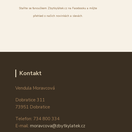
Staňte se fanouškem Zbytkylátek.cz na Facebooku a mějte
přehled o našich novinkách a slevách.
Kontakt
Vendula Moravcová
Dobratice 311
73951 Dobratice
Telefon: 734 800 334
E-mail:
moravcova@zbytkylatek.cz