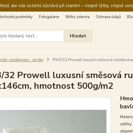
ed, ale vše ostatní zůstává při starém – stejné látky, stejné ceny
bchodní podmínky
Fotogalerie
Střihy zdarma
Ochrana údajů
Bl
Hledat
roté, ručníkovina - zbytky
PW3/32 Prowell luxusní směsová ručníkovi
32 Prowell luxusní směsová ru
x146cm, hmotnost 500g/m2
Hmot
bavl
Materi
utěrky
objemn