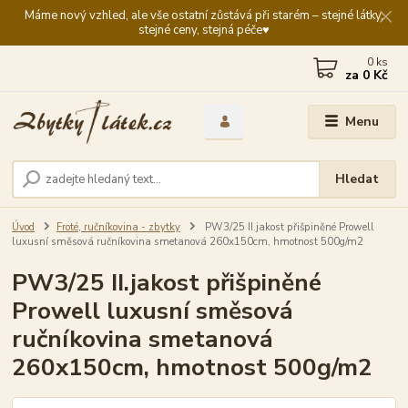
Máme nový vzhled, ale vše ostatní zůstává při starém – stejné látky,
stejné ceny, stejná péče♥️
0
ks
za
0 Kč
Menu
Hledat
Úvod
Froté, ručníkovina - zbytky
PW3/25 II.jakost přišpiněné Prowell
luxusní směsová ručníkovina smetanová 260x150cm, hmotnost 500g/m2
PW3/25 II.jakost přišpiněné
Prowell luxusní směsová
ručníkovina smetanová
260x150cm, hmotnost 500g/m2