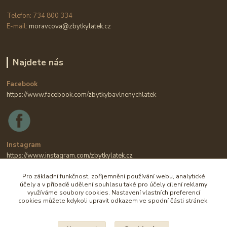
Telefon: 734 800 334
E-mail:
moravcova@zbytkylatek.cz
Najdete nás
Facebook
https://www.facebook.com/zbytkybavlnenychlatek
Instagram
https://www.instagram.com/zbytkylatek.cz
Pro základní funkčnost, zpříjemnění používání webu, analytické
účely a v případě udělení souhlasu také pro účely cílení reklamy
využíváme soubory cookies. Nastavení vlastních preferencí
cookies můžete kdykoli upravit odkazem ve spodní části stránek.