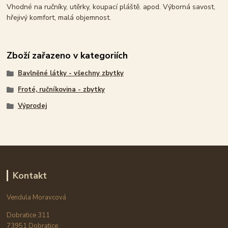
Vhodné na ručníky, utěrky, koupací pláště. apod. Výborná savost,
hřejivý komfort, malá objemnost.
Zboží zařazeno v kategoriích
Bavlněné látky - všechny zbytky
Froté, ručníkovina - zbytky
Výprodej
Kontakt
Vendula Moravcová
Dobratice 311
73951 Dobratice