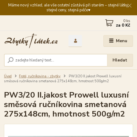
Máme nový vzhled, ale vše ostatní zůstává při starém – stejné látky,
stejné ceny, stejná péče♥️
0
ks
za
0 Kč
Menu
Hledat
Úvod
Froté, ručníkovina - zbytky
PW3/20 II.jakost Prowell luxusní
směsová ručníkovina smetanová 275x148cm, hmotnost 500g/m2
PW3/20 II.jakost Prowell luxusní
směsová ručníkovina smetanová
275x148cm, hmotnost 500g/m2