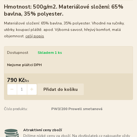
Hmotnost: 500g/m2. Materiálové složení: 65%
bavlna, 35% polyester.
Materiálové složení: 65% bavlna, 35% polyester. Vhodné na ručníky,
utěrky, koupací pláště. apod. Výborná savost, hřejivý komfort, malá
objemnost.
celý popis
Dostupnost
Skladem 1 ks
Nejsme plátci DPH
790 Kč
/
ks
Přidat do košíku
Číslo produktu:
PW3/200 Prowell smetanová
Atraktivní ceny zboží
Držíme nízké ceny za zboží. Na zbytkylatek.cz nakoupíte vždy