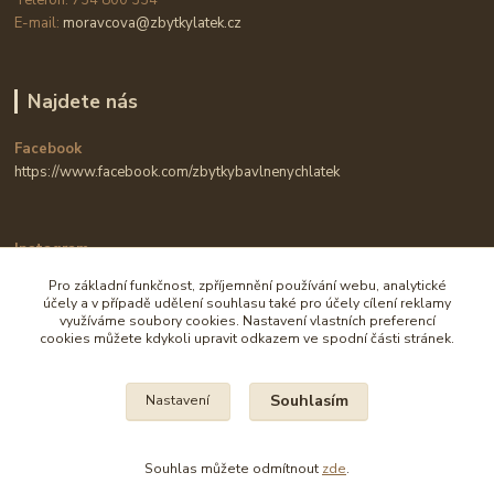
Telefon: 734 800 334
E-mail:
moravcova@zbytkylatek.cz
Najdete nás
Facebook
https://www.facebook.com/zbytkybavlnenychlatek
Instagram
https://www.instagram.com/zbytkylatek.cz
Pro základní funkčnost, zpříjemnění používání webu, analytické
účely a v případě udělení souhlasu také pro účely cílení reklamy
využíváme soubory cookies. Nastavení vlastních preferencí
cookies můžete kdykoli upravit odkazem ve spodní části stránek.
Souhlasím
Nastavení
Na všechny fotografie se vztahují autorská práva.
Souhlas můžete odmítnout
zde
.
Vytvořeno na
Eshop-rychle.cz