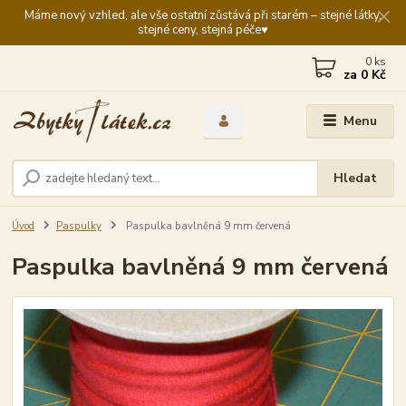
Máme nový vzhled, ale vše ostatní zůstává při starém – stejné látky,
stejné ceny, stejná péče♥️
0
ks
za
0 Kč
Menu
Hledat
Úvod
Paspulky
Paspulka bavlněná 9 mm červená
Paspulka bavlněná 9 mm červená