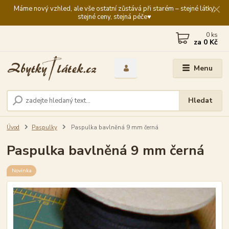
Máme nový vzhled, ale vše ostatní zůstává při starém – stejné látky,
stejné ceny, stejná péče♥️
0
ks
za
0 Kč
Menu
Hledat
Úvod
Paspulky
Paspulka bavlněná 9 mm černá
Paspulka bavlněná 9 mm černá
Novinka