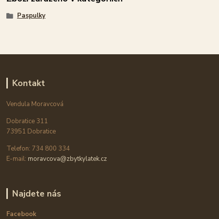
Paspulky
Kontakt
Vendula Moravcová
Dobratice 311
73951 Dobratice
Telefon: 734 800 334
E-mail:
moravcova@zbytkylatek.cz
Najdete nás
Facebook