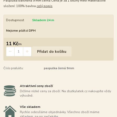
Paspulka bavlněná 9 mm černá Cena je za 1 běžný metr Materiálové
složení: 100% bavlna
celý popis
Dostupnost
Skladem 24 m
Nejsme plátci DPH
11 Kč
/
m
Přidat do košíku
Číslo produktu:
paspulka černá 9mm
Atraktivní ceny zboží
Držíme nízké ceny za zboží. Na zbytkylatek.cz nakoupíte vždy
výhodně.
Vše skladem
Rychle odesíláme objednávky. Všechno zboží máme
skladem, na nic nečekáte.