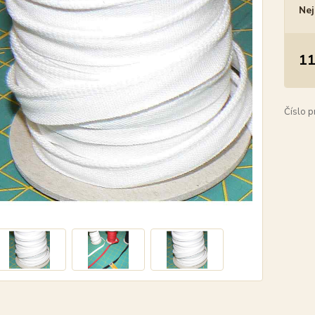
Nej
11
Číslo p