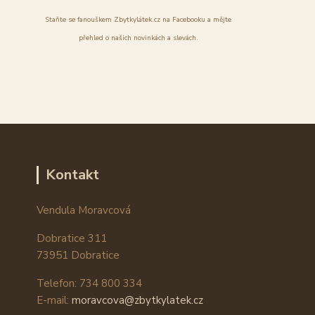
Staňte se fanouškem Zbytkylátek.cz na Facebooku a mějte
přehled o našich novinkách a slevách.
Kontakt
Vendula Moravcová
Dobratice 311
73951 Dobratice
Telefon: 734 800 334
E-mail:
moravcova@zbytkylatek.cz