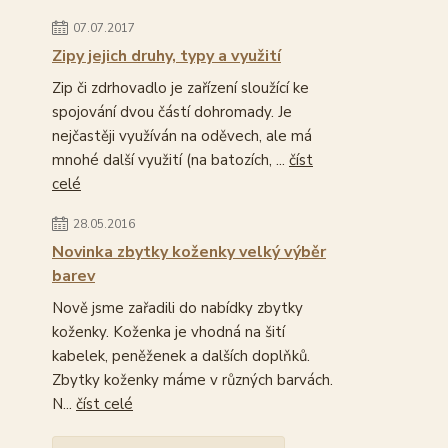
07.07.2017
Zipy jejich druhy, typy a využití
Zip či zdrhovadlo je zařízení sloužící ke
spojování dvou částí dohromady. Je
nejčastěji využíván na oděvech, ale má
mnohé další využití (na batozích, ...
číst
celé
28.05.2016
Novinka zbytky koženky velký výběr
barev
Nově jsme zařadili do nabídky zbytky
koženky. Koženka je vhodná na šití
kabelek, peněženek a dalších doplňků.
Zbytky koženky máme v různých barvách.
N...
číst celé