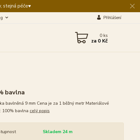
, stejná péče♥️
og
Přihlášení
0
ks
za
0 Kč
% bavlna
ka bavlněná 9 mm Cena je za 1 běžný metr Materiálové
í: 100% bavlna
celý popis
tupnost
Skladem 24 m