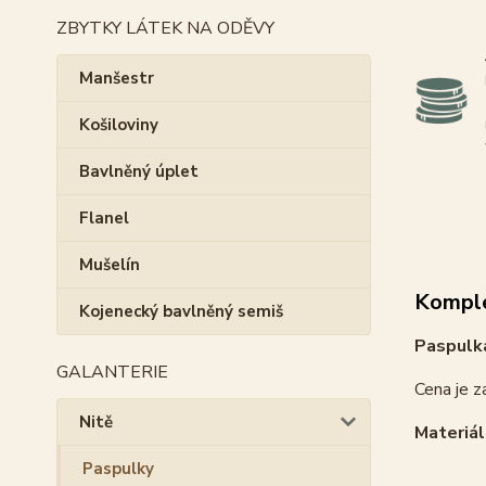
ZBYTKY LÁTEK NA ODĚVY
Manšestr
Košiloviny
Bavlněný úplet
Flanel
Mušelín
Komple
Kojenecký bavlněný semiš
Paspulk
GALANTERIE
Cena je z
Nitě
Materiál
Paspulky