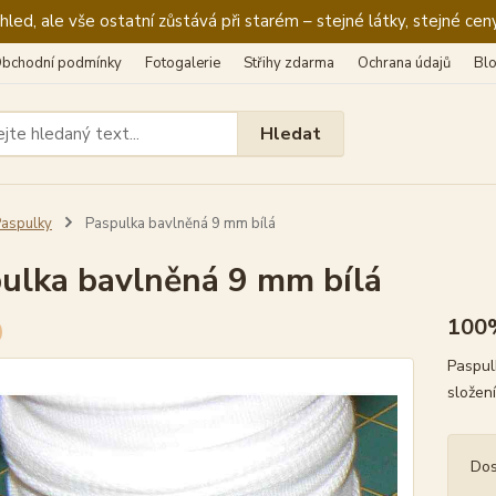
ed, ale vše ostatní zůstává při starém – stejné látky, stejné ceny
bchodní podmínky
Fotogalerie
Střihy zdarma
Ochrana údajů
Bl
Hledat
aspulky
Paspulka bavlněná 9 mm bílá
ulka bavlněná 9 mm bílá
100
Paspul
složen
Dos