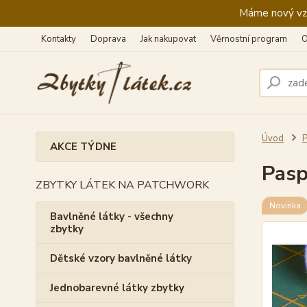
Máme nový vzhl
Kontakty
Doprava
Jak nakupovat
Věrnostní program
O
Úvod
P
AKCE TÝDNE
Pasp
ZBYTKY LÁTEK NA PATCHWORK
Novinka
Bavlněné látky - všechny
zbytky
Dětské vzory bavlněné látky
Jednobarevné látky zbytky