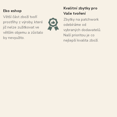
Kvalitní zbytky pro
Eko eshop
Vaše tvoření
Větší část zboží tvoří
Zbytky na patchwork
prostřihy z výroby, které
odebíráme od
již nelze zužitkovat ve
vybraných dodavatelů.
větším objemu a zůstalo
Naší prioritou je co
by nevyužito.
nejlepší kvalita zboží.