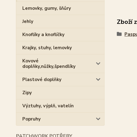
Lemovky, gumy, šňůry
Zboží 
Jehly
Pasp
Knoflíky a knoflíčky
Krajky, stuhy, lemovky
Kovové
doplňky,nůžky,špendlíky
Plastové doplňky
Zipy
Výztuhy, výplň, vatelín
Popruhy
PATCHWORK POTŘEBY