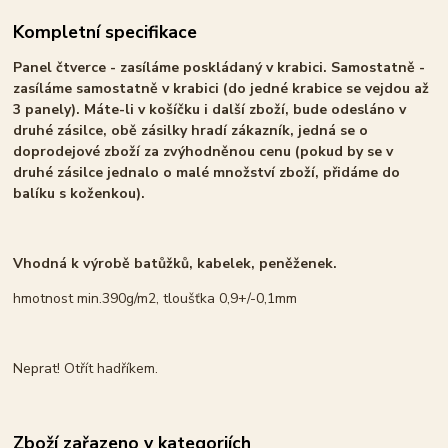
Kompletní specifikace
Panel čtverce - zasíláme poskládaný v krabici. Samostatně -
zasíláme samostatně v krabici (do jedné krabice se vejdou až
3 panely). Máte-li v košíčku i další zboží, bude odesláno v
druhé zásilce, obě zásilky hradí zákazník, jedná se o
doprodejové zboží za zvýhodněnou cenu (pokud by se v
druhé zásilce jednalo o malé množství zboží, přidáme do
balíku s koženkou).
Vhodná k výrobě batůžků, kabelek, peněženek.
hmotnost min.390g/m2, tloušťka 0,9+/-0,1mm
Neprat! Otřít hadříkem.
Zboží zařazeno v kategoriích