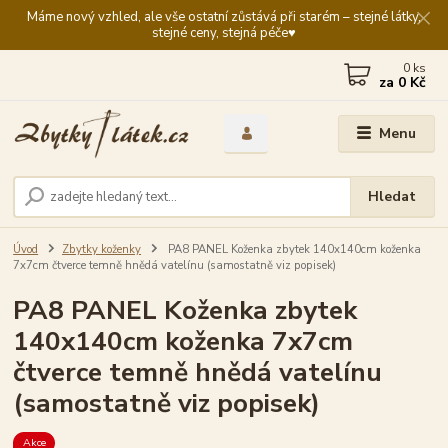
Máme nový vzhled, ale vše ostatní zůstává při starém – stejné látky,
stejné ceny, stejná péče♥️
0
ks
za
0 Kč
Menu
Hledat
Úvod
Zbytky koženky
PA8 PANEL Koženka zbytek 140x140cm koženka
7x7cm čtverce temně hnědá vatelínu (samostatně viz popisek)
PA8 PANEL Koženka zbytek
140x140cm koženka 7x7cm
čtverce temně hnědá vatelínu
(samostatně viz popisek)
Akce