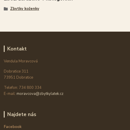
Zbytky koženky
Kontakt
Vendula Moravcová
Dobratice 311
73951 Dobratice
Telefon: 734 800 334
E-mail:
moravcova@zbytkylatek.cz
Najdete nás
Facebook