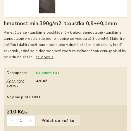
hmotnost min.390g/m2, tloušťka 0,9+/-0,1mm
Panel čtverce - zasíláme poskládaný v krabici. Samostatně - zasíláme
samostatně v krabici (do jedné krabice se vejdou až 3 panely). Máte-li v
košíčku i další zboží, bude odesláno v druhé zásilce, obě zásilky hradí
zákazník, jedná se o doprodejové zboží za zvýhodněnou cenu (pokud by
se v druhé zásilc...
celý popis
Dostupnost
Skladem 1 ks
Cena před
420 Kč
slevou
Nejsme plátci DPH
210 Kč
/
ks
Přidat do košíku