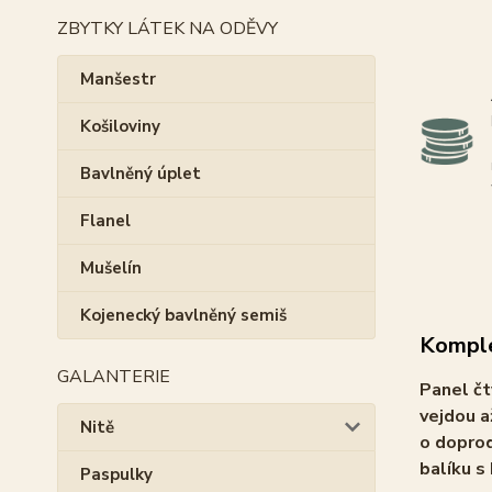
ZBYTKY LÁTEK NA ODĚVY
Manšestr
Košiloviny
Bavlněný úplet
Flanel
Mušelín
Kojenecký bavlněný semiš
Komple
GALANTERIE
Panel čt
vejdou a
Nitě
o doprod
balíku s
Paspulky