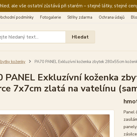
ed, ale vše ostatní zůstává při starém – stejné látky, stejné ceny
bchodní podmínky
Fotogalerie
Střihy zdarma
Ochrana údajů
Bl
Hledat
bytky koženky
PA70 PANEL Exkluzívní koženka zbytek 280x55cm koženka 
 PANEL Exkluzívní koženka zb
rce 7x7cm zlatá na vatelínu (sa
hmot
Panel 
zasílá
panely)
zásilce