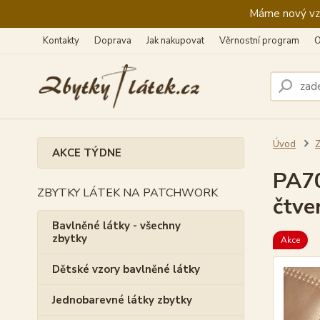
Máme nový vzhl
Kontakty
Doprava
Jak nakupovat
Věrnostní program
O
Úvod
Z
AKCE TÝDNE
PA70
ZBYTKY LÁTEK NA PATCHWORK
čtve
Bavlněné látky - všechny
zbytky
Akce
Dětské vzory bavlněné látky
Jednobarevné látky zbytky