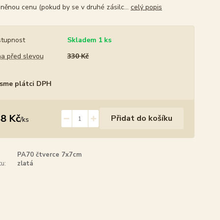
něnou cenu (pokud by se v druhé zásilc...
celý popis
tupnost
Skladem 1 ks
a před slevou
330 Kč
sme plátci DPH
8 Kč
Přidat do košíku
/
ks
PA70 čtverce 7x7cm
u:
zlatá