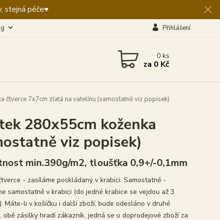
, stejná péče♥️
og
Přihlášení
0
ks
za
0 Kč
čtverce 7x7cm zlatá na vatelínu (samostatně viz popisek)
ytek 280x55cm koženka
mostatně viz popisek)
nost min.390g/m2, tloušťka 0,9+/-0,1mm
čtverce - zasíláme poskládaný v krabici. Samostatně -
me samostatně v krabici (do jedné krabice se vejdou až 3
. Máte-li v košíčku i další zboží, bude odesláno v druhé
, obě zásilky hradí zákazník, jedná se o doprodejové zboží za