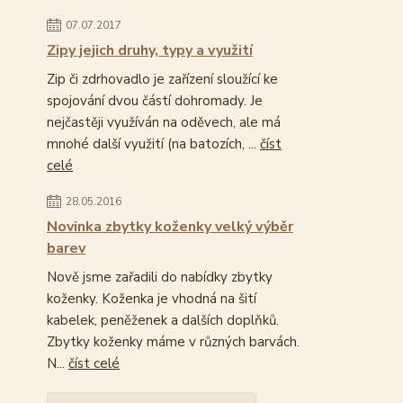
07.07.2017
Zipy jejich druhy, typy a využití
Zip či zdrhovadlo je zařízení sloužící ke
spojování dvou částí dohromady. Je
nejčastěji využíván na oděvech, ale má
mnohé další využití (na batozích, ...
číst
celé
28.05.2016
Novinka zbytky koženky velký výběr
barev
Nově jsme zařadili do nabídky zbytky
koženky. Koženka je vhodná na šití
kabelek, peněženek a dalších doplňků.
Zbytky koženky máme v různých barvách.
N...
číst celé