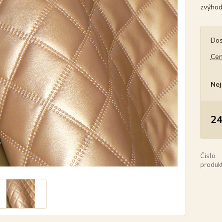
zvýhod
Dos
Cen
Nej
24
Číslo
produkt