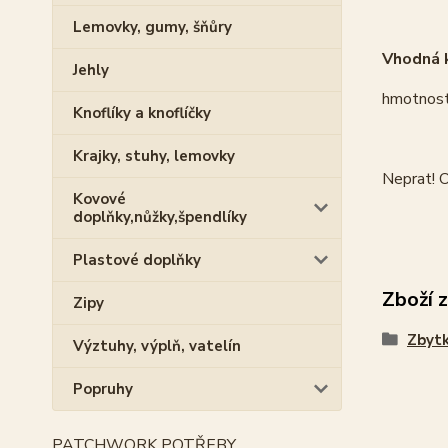
Lemovky, gumy, šňůry
Vhodná k
Jehly
hmotnost
Knoflíky a knoflíčky
Krajky, stuhy, lemovky
Neprat! O
Kovové
doplňky,nůžky,špendlíky
Plastové doplňky
Zboží 
Zipy
Zbytk
Výztuhy, výplň, vatelín
Popruhy
PATCHWORK POTŘEBY