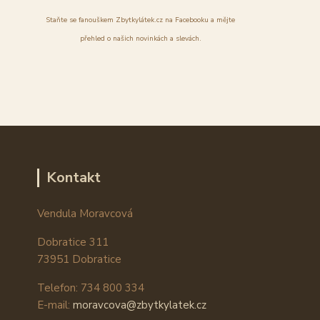
Staňte se fanouškem Zbytkylátek.cz na Facebooku a mějte
přehled o našich novinkách a slevách.
Kontakt
Vendula Moravcová
Dobratice 311
73951 Dobratice
Telefon: 734 800 334
E-mail:
moravcova@zbytkylatek.cz