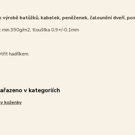
 výrobě batůžků, kabelek, peněženek, čalounění dveří, pos
 min.390g/m2, tloušťka 0,9+/-0,1mm
třít hadříkem.
zařazeno v kategoriích
y koženky