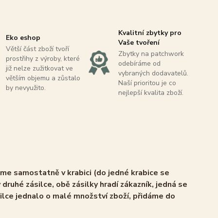
Kvalitní zbytky pro
Eko eshop
Vaše tvoření
Větší část zboží tvoří
Zbytky na patchwork
prostřihy z výroby, které
odebíráme od
již nelze zužitkovat ve
vybraných dodavatelů.
větším objemu a zůstalo
Naší prioritou je co
by nevyužito.
nejlepší kvalita zboží.
áme samostatně v krabici (do jedné krabice se
 druhé zásilce, obě zásilky hradí zákazník, jedná se
ilce jednalo o malé množství zboží, přidáme do